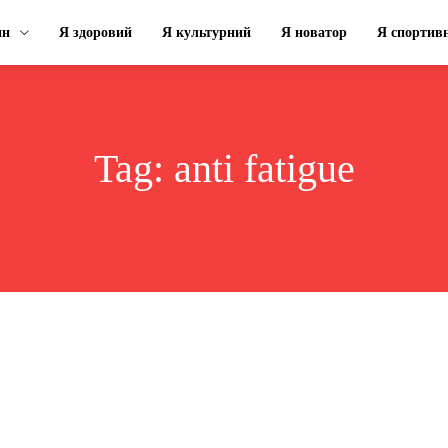
ин
Я здоровий
Я культурний
Я новатор
Я спортив
Tag:
anti fatigue