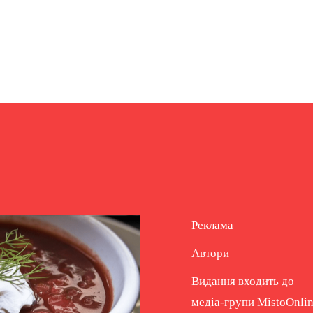
Реклама
Автори
Видання входить до
медіа-групи
MistoOnli