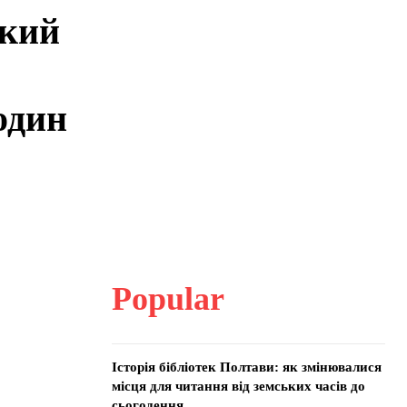
ький
один
Popular
Історія бібліотек Полтави: як змінювалися
місця для читання від земських часів до
сьогодення