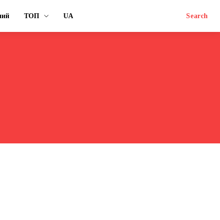
ний
ТОП
UA
Search