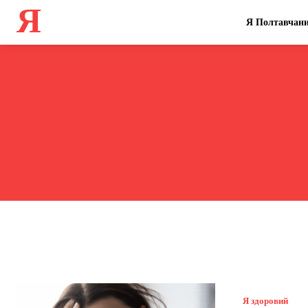
Я
Я Полтавчан
Я здоровий