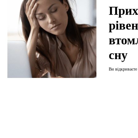
Прих
ріве
втом
сну
Ви відкриваєте 