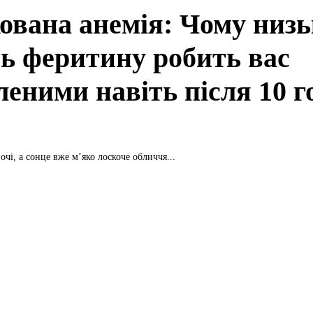
ована анемія: Чому низ
нь феритину робить вас
леними навіть після 10 г
очі, а сонце вже м’яко лоскоче обличчя...