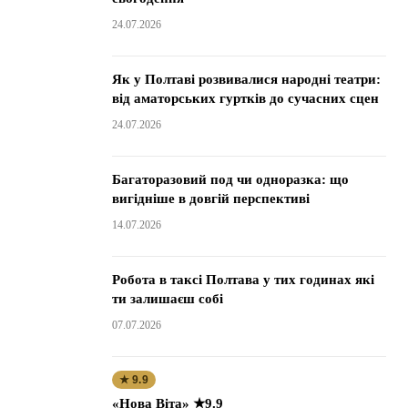
24.07.2026
Як у Полтаві розвивалися народні театри:
від аматорських гуртків до сучасних сцен
24.07.2026
Багаторазовий под чи одноразка: що
вигідніше в довгій перспективі
14.07.2026
Робота в таксі Полтава у тих годинах які
ти залишаєш собі
07.07.2026
★ 9.9
«Нова Віта» ★9.9