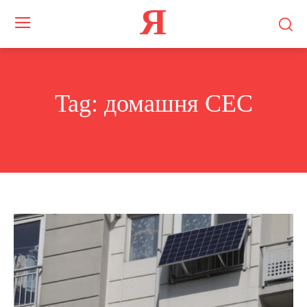
Я
Tag:
домашня СЕС