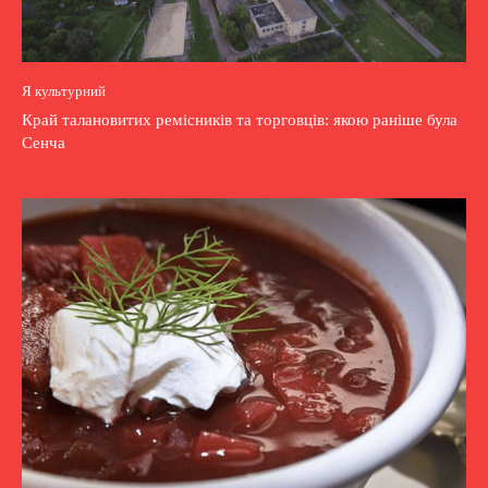
Я культурний
Край талановитих ремісників та торговців: якою раніше була
Сенча