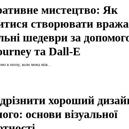
ративне мистецтво: Як
итися створювати вража
альні шедеври за допомо
urney та Dall-E
мо в епоху, коли межа між...
ідрізнити хороший дизай
ого: основи візуальної
отності