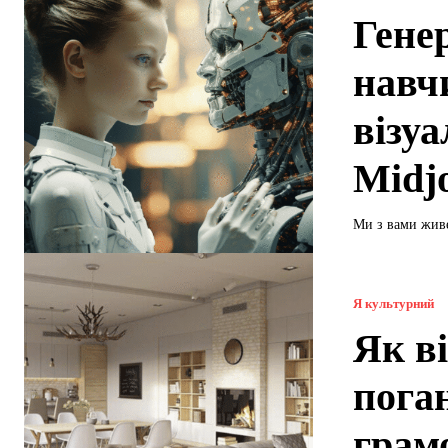
Гене
навч
візу
Midjo
Ми з вами живе
Я культурний
Як в
поган
грам