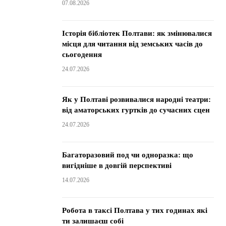
07.08.2026
Історія бібліотек Полтави: як змінювалися
місця для читання від земських часів до
сьогодення
24.07.2026
Як у Полтаві розвивалися народні театри:
від аматорських гуртків до сучасних сцен
24.07.2026
Багаторазовий под чи одноразка: що
вигідніше в довгій перспективі
14.07.2026
Робота в таксі Полтава у тих годинах які
ти залишаєш собі