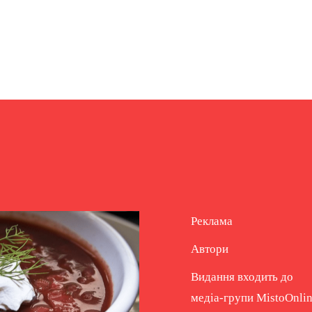
Реклама
Автори
Видання входить до
медіа-групи
MistoOnli