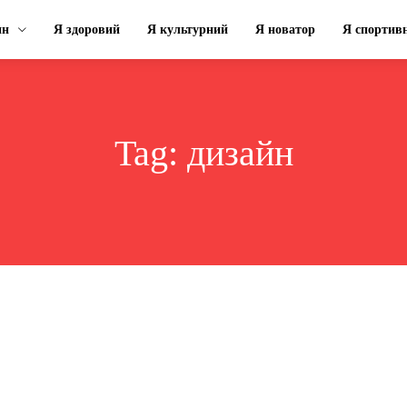
ин
Я здоровий
Я культурний
Я новатор
Я спортив
Tag:
дизайн