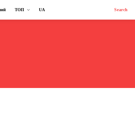
ний
ТОП
UA
Search