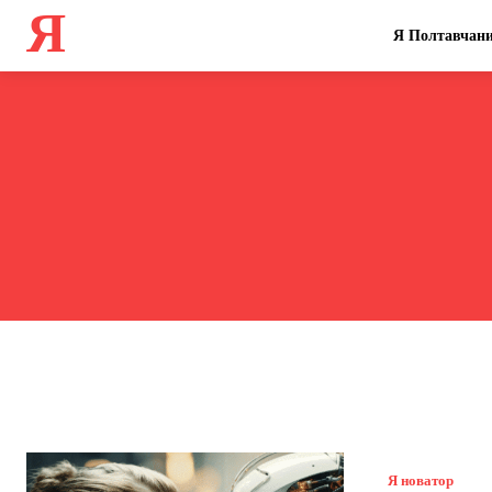
Я
Я Полтавчан
Я новатор