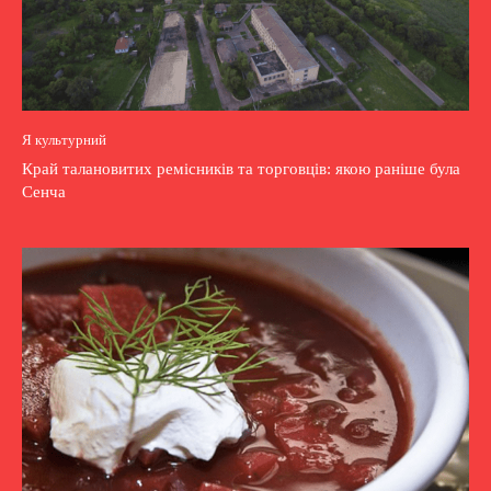
Я культурний
Край талановитих ремісників та торговців: якою раніше була
Сенча