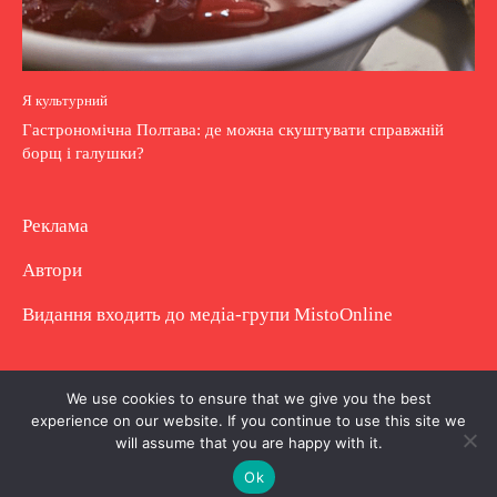
Я культурний
Гастрономічна Полтава: де можна скуштувати справжній
борщ і галушки?
Реклама
Автори
Видання входить до медіа-групи
MistoOnline
Copyright © Повне використання матеріалу
We use cookies to ensure that we give you the best
experience on our website. If you continue to use this site we
заборонено. Частково можна з гіперпосиланням.
will assume that you are happy with it.
Ok