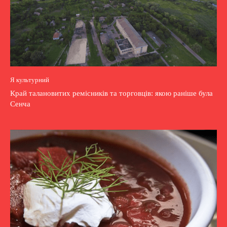
Я культурний
Край талановитих ремісників та торговців: якою раніше була
Сенча