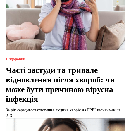
Я здоровий
Часті застуди та тривале
відновлення після хвороб: чи
може бути причиною вірусна
інфекція
За рік середньостатистична людина хворіє на ГРВІ щонайменше
2–3...