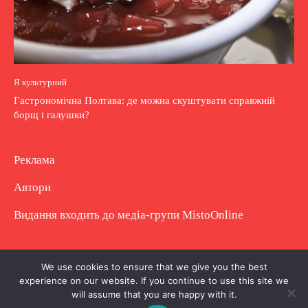
Я культурний
Гастрономічна Полтава: де можна скуштувати справжній
борщ і галушки?
Реклама
Автори
Видання входить до медіа-групи
MistoOnline
Copyright © Повне використання матеріалу
We use cookies to ensure that we give you the best
experience on our website. If you continue to use this site we
заборонено. Частково можна з гіперпосиланням.
will assume that you are happy with it.