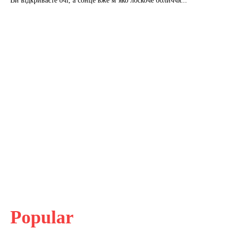
Ви відкриваєте очі, а сонце вже м’яко лоскоче обличчя...
Popular