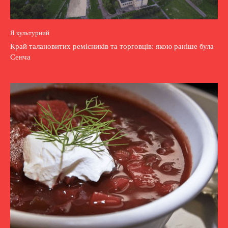
Я культурний
Край талановитих ремісників та торговців: якою раніше була
Сенча