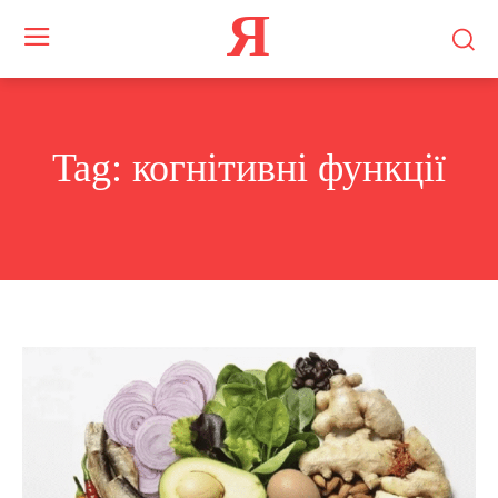
Я
Tag:
когнітивні функції