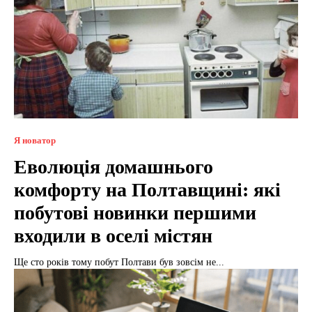
Я новатор
Еволюція домашнього
комфорту на Полтавщині: які
побутові новинки першими
входили в оселі містян
Ще сто років тому побут Полтави був зовсім не...