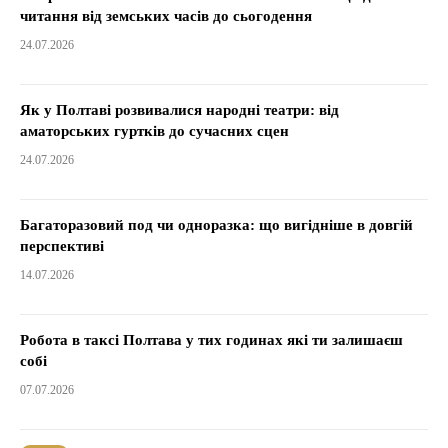
читання від земських часів до сьогодення
24.07.2026
Як у Полтаві розвивалися народні театри: від
аматорських гуртків до сучасних сцен
24.07.2026
Багаторазовий под чи одноразка: що вигідніше в довгій
перспективі
14.07.2026
Робота в таксі Полтава у тих годинах які ти залишаєш
собі
07.07.2026