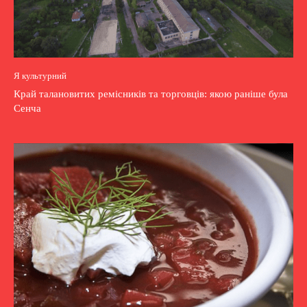
Я культурний
Край талановитих ремісників та торговців: якою раніше була
Сенча