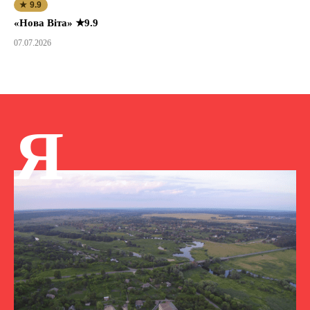
★ 9.9
«Нова Віта» ★9.9
07.07.2026
Я