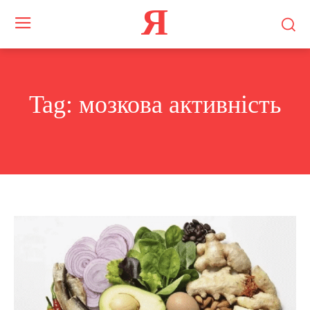
Я
Tag:
мозкова активність