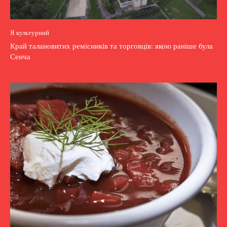
Я культурний
Край талановитих ремісників та торговців: якою раніше була
Сенча