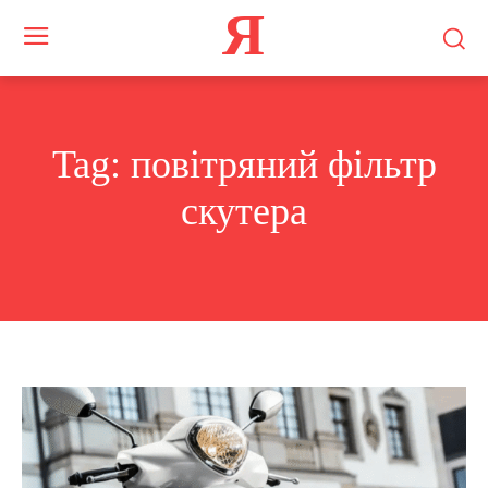
Я
Tag:
повітряний фільтр
скутера