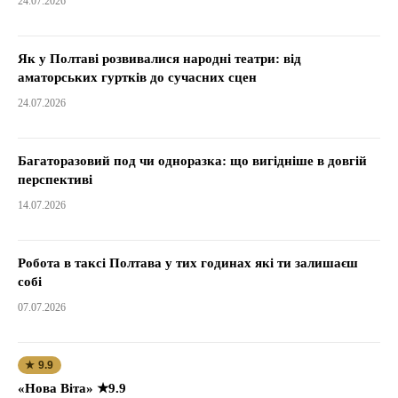
24.07.2026
Як у Полтаві розвивалися народні театри: від
аматорських гуртків до сучасних сцен
24.07.2026
Багаторазовий под чи одноразка: що вигідніше в довгій
перспективі
14.07.2026
Робота в таксі Полтава у тих годинах які ти залишаєш
собі
07.07.2026
★ 9.9
«Нова Віта» ★9.9