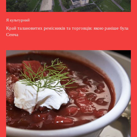
Я культурний
Край талановитих ремісників та торговців: якою раніше була
Сенча