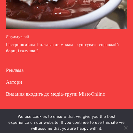
Я культурний
Гастрономічна Полтава: де можна скуштувати справжній
борщ і галушки?
Реклама
Автори
Видання входить до медіа-групи
MistoOnline
Copyright © Повне використання матеріалу
We use cookies to ensure that we give you the best
experience on our website. If you continue to use this site we
заборонено. Частково можна з гіперпосиланням.
will assume that you are happy with it.