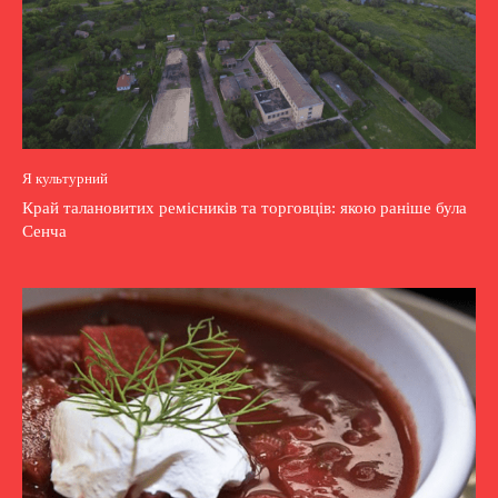
Я культурний
Край талановитих ремісників та торговців: якою раніше була
Сенча