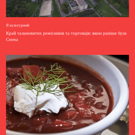
Я культурний
Край талановитих ремісників та торговців: якою раніше була
Сенча