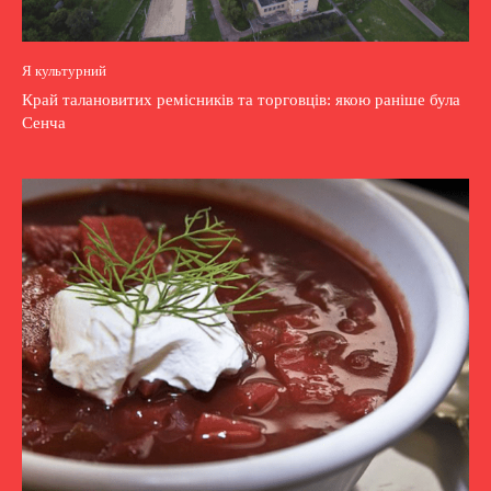
Я культурний
Край талановитих ремісників та торговців: якою раніше була
Сенча