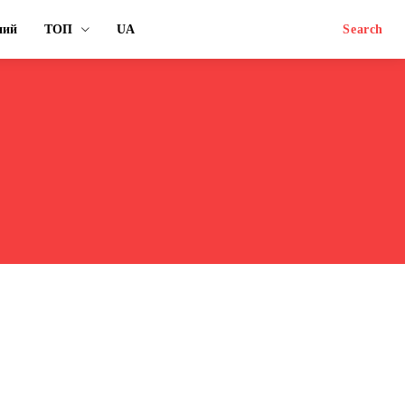
ний
ТОП
UA
Search