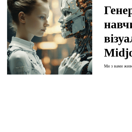
Гене
навч
візу
Midjo
Ми з вами живе