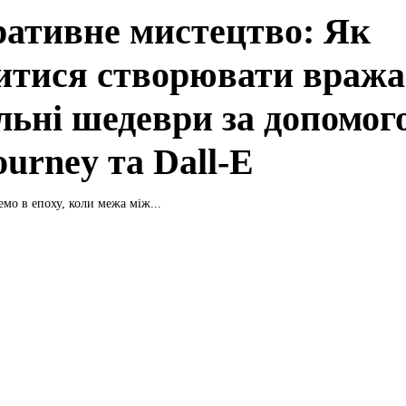
ративне мистецтво: Як
итися створювати вража
альні шедеври за допомо
urney та Dall-E
мо в епоху, коли межа між...