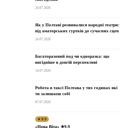
24.07.2026
Як у Полтаві розвивалися народні театри:
від аматорських гуртків до сучасних сцен
24.07.2026
Багаторазовий под чи одноразка: що
вигідніше в довгій перспективі
14.07.2026
Робота в таксі Полтава у тих годинах які
ти залишаєш собі
07.07.2026
★ 9.9
«Нова Віта» ★9.9