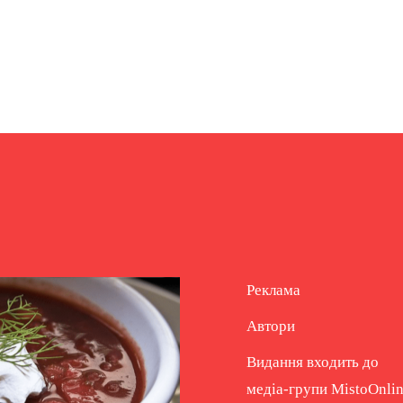
Реклама
Автори
Видання входить до
медіа-групи
MistoOnli