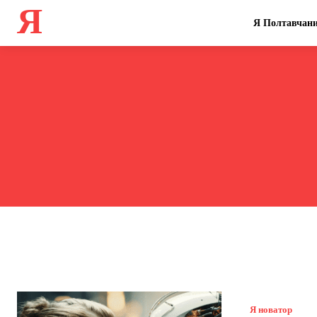
Я
Я Полтавчан
Я новатор