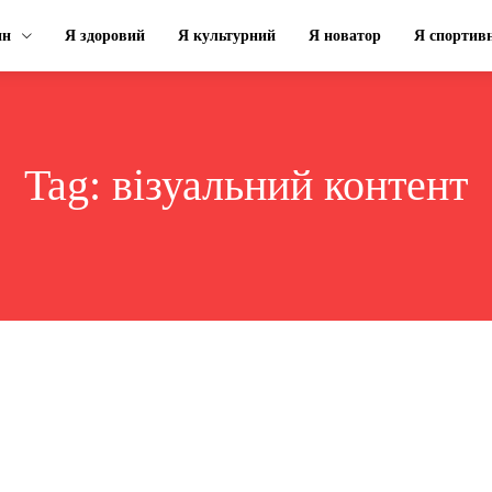
ин
Я здоровий
Я культурний
Я новатор
Я спортив
Tag:
візуальний контент