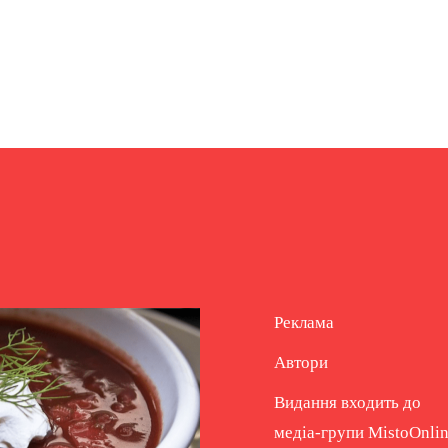
Реклама
Автори
Видання входить до
медіа-групи
MistoOnli