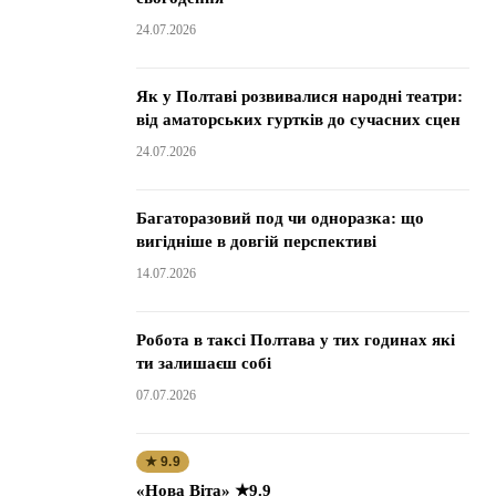
24.07.2026
Як у Полтаві розвивалися народні театри:
від аматорських гуртків до сучасних сцен
24.07.2026
Багаторазовий под чи одноразка: що
вигідніше в довгій перспективі
14.07.2026
Робота в таксі Полтава у тих годинах які
ти залишаєш собі
07.07.2026
★ 9.9
«Нова Віта» ★9.9