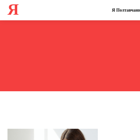
Я
Я Полтавчан