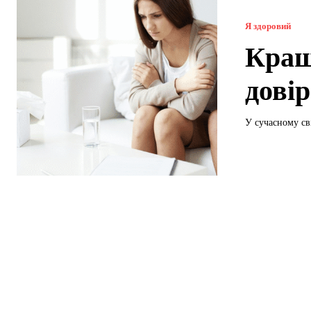
Я здоровий
Кращ
довір
У сучасному св