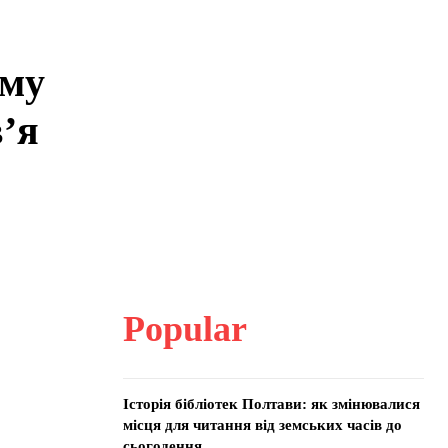
ому
в’я
Popular
Історія бібліотек Полтави: як змінювалися
місця для читання від земських часів до
сьогодення