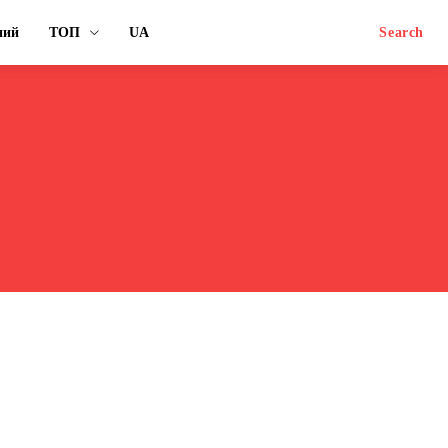
ний
ТОП
UA
Search