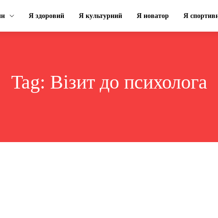
ин
Я здоровий
Я культурний
Я новатор
Я спортив
Tag:
Візит до психолога