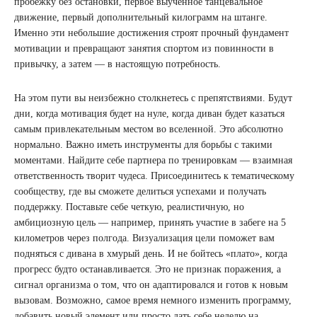
пробежку без остановки, первое выученное танцевальное
движение, первый дополнительный килограмм на штанге.
Именно эти небольшие достижения строят прочный фундамент
мотивации и превращают занятия спортом из повинности в
привычку, а затем — в настоящую потребность.
На этом пути вы неизбежно столкнетесь с препятствиями. Будут
дни, когда мотивация будет на нуле, когда диван будет казаться
самым привлекательным местом во вселенной. Это абсолютно
нормально. Важно иметь инструменты для борьбы с такими
моментами. Найдите себе партнера по тренировкам — взаимная
ответственность творит чудеса. Присоединитесь к тематическому
сообществу, где вы сможете делиться успехами и получать
поддержку. Поставьте себе четкую, реалистичную, но
амбициозную цель — например, принять участие в забеге на 5
километров через полгода. Визуализация цели поможет вам
подняться с дивана в хмурый день. И не бойтесь «плато», когда
прогресс будто останавливается. Это не признак поражения, а
сигнал организма о том, что он адаптировался и готов к новым
вызовам. Возможно, самое время немного изменить программу,
добавить новый элемент или просто дать себе неделю на