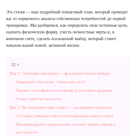
Эта статья — ваш подробный пошаговый план, который проведет
вас от первичного анализа собственных потребностей до первой
тренировки. Мы разберемся, как определить свои истинные цели,
оценить физическую форму, учесть личностные черты и, в
конечном счете, сделать осознанный выбор, который станет
началом вашей новой, активной жизни.
Шаг 1: Глубокий самоанализ — фундамент вашего выбора
Определите свои цели: «Зачем мне это?»
Оцените свою физическую форму и состояние здоровья
Учтите свой тип личности
Шаг 2: Исследование мира спорта — расширяем горизонты
Составьте длинный список потенциальных видов спорта
Проанализируйте практические аспекты: бюджет, время и
доступность