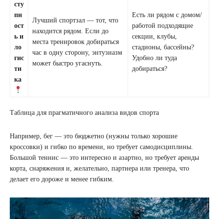
сту
пн
Есть ли рядом с домом/
Лучший спортзал — тот, что
ост
работой подходящие
находится рядом. Если до
ь и
секции, клубы,
места тренировок добираться
ло
стадионы, бассейны?
час в одну сторону, энтузиазм
гис
Удобно ли туда
может быстро угаснуть.
ти
добираться?
ка
Таблица для прагматичного анализа видов спорта
Например, бег — это бюджетно (нужны только хорошие
кроссовки) и гибко по времени, но требует самодисциплины.
Большой теннис — это интересно и азартно, но требует аренды
корта, снаряжения и, желательно, партнера или тренера, что
делает его дороже и менее гибким.