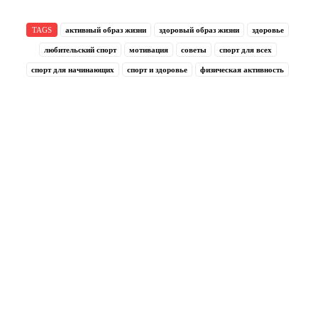
TAGS
активный образ жизни
здоровый образ жизни
здоровье
любительский спорт
мотивация
советы
спорт для всех
спорт для начинающих
спорт и здоровье
физическая активность