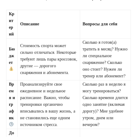
Кр
ит
Описание
Вопросы для себя
ер
ий
Сколько я готов(а)
Стоимость спорта может
Бю
тратить в месяц? Нужно
сильно отличаться. Некоторые
дж
ли специальное
требуют лишь пары кроссовок,
ет
снаряжение? Сколько
другие — дорогого
оно стоит? Нужен ли
снаряжения и абонемента.
тренер или абонемент?
Вр
Проанализируйте свое
Сколько раз в неделю я
ем
ежедневное и недельное
могу тренироваться?
я и
расписание. Важно, чтобы
Сколько времени длится
гр
тренировки органично
одно занятие (включая
аф
вписывались в вашу жизнь, а
дорогу)? Мне удобнее
ик
не становились еще одним
утром, днем или
источником стресса.
вечером?
До