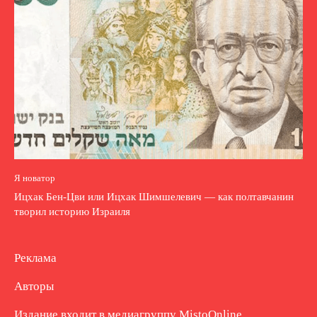
Я новатор
Ицхак Бен-Цви или Ицхак Шимшелевич — как полтавчанин
творил историю Израиля
Реклама
Авторы
Издание входит в медиагруппу
MistoOnline