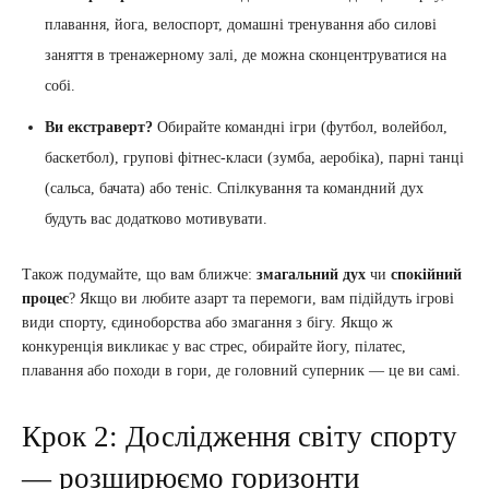
плавання, йога, велоспорт, домашні тренування або силові
заняття в тренажерному залі, де можна сконцентруватися на
собі.
Ви екстраверт?
Обирайте командні ігри (футбол, волейбол,
баскетбол), групові фітнес-класи (зумба, аеробіка), парні танці
(сальса, бачата) або теніс. Спілкування та командний дух
будуть вас додатково мотивувати.
Також подумайте, що вам ближче:
змагальний дух
чи
спокійний
процес
? Якщо ви любите азарт та перемоги, вам підійдуть ігрові
види спорту, єдиноборства або змагання з бігу. Якщо ж
конкуренція викликає у вас стрес, обирайте йогу, пілатес,
плавання або походи в гори, де головний суперник — це ви самі.
Крок 2: Дослідження світу спорту
— розширюємо горизонти