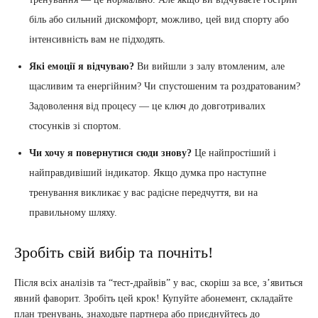
біль або сильний дискомфорт, можливо, цей вид спорту або
інтенсивність вам не підходять.
Які емоції я відчуваю?
Ви вийшли з залу втомленим, але
щасливим та енергійним? Чи спустошеним та роздратованим?
Задоволення від процесу — це ключ до довготривалих
стосунків зі спортом.
Чи хочу я повернутися сюди знову?
Це найпростіший і
найправдивіший індикатор. Якщо думка про наступне
тренування викликає у вас радісне передчуття, ви на
правильному шляху.
Зробіть свій вибір та почніть!
Після всіх аналізів та “тест-драйвів” у вас, скоріш за все, з’явиться
явний фаворит. Зробіть цей крок! Купуйте абонемент, складайте
план тренувань, знаходьте партнера або приєднуйтесь до