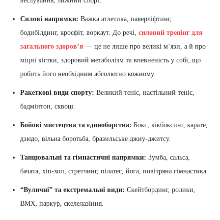
веслування, лижний спорт.
Силові напрямки:
Важка атлетика, паверліфтинг,
бодибілдинг, кросфіт, воркаут. До речі,
силовий тренінг для
загального здоров’я
— це не лише про великі м’язи, а й про
міцні кістки, здоровий метаболізм та впевненість у собі, що
робить його необхідним абсолютно кожному.
Ракеткові види спорту:
Великий теніс, настільний теніс,
бадмінтон, сквош.
Бойові мистецтва та єдиноборства:
Бокс, кікбоксинг, карате,
дзюдо, вільна боротьба, бразильське джиу-джитсу.
Танцювальні та гімнастичні напрямки:
Зумба, сальса,
бачата, хіп-хоп, стретчинг, пілатес, йога, повітряна гімнастика.
“Вуличні” та екстремальні види:
Скейтбординг, ролики,
BMX, паркур, скелелазіння.