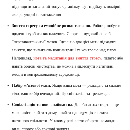
підвищити загальний тонус організму. Тут підійдуть помірні,
але регулярні навантаження.
Зняття стресу та емоційне розвантаження.
Робота, побут та
щоденні турботи виснажують. Спорт — чудовий спосіб
“перезавантажити” мозок. Ідеально для цієї мети підходять
заняття, що вимагають концентрації та контролю над тілом.
Наприклад,
йога та медитація для зняття стресу
, пілатес або
навіть бойові мистецтва, де можна виплеснути негативні
емоції в контрольованому середовищі.
Набір м’язової маси.
Якщо ваша мета — рельєфне та сильне
тіло, ваш вибір очевидний. Це світ заліза та тренажерів.
Соціалізація та нові знайомства.
Для багатьох спорт — це
можливість вийти з дому, знайти однодумців та стати
частиною спільноти. У такому разі варто обирати командні
види спорту або групові заняття.