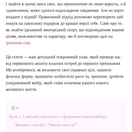
і знайти в ньому щось своє, що приноситиме не лише користь, а й
задоволення, може здатися надскладним завданням. Але не варто
впадати у відчай! Правильний підхід допоможе перетворити цей
пошук на захопливу подорож до кращої версії себе. Саме про те,
як знайти ідеальний аматорський спорт, що відповідатиме вашим
цілям, можливостям та характеру, ми й поговоримо далі на
ipoltavets.com
.
Ця стаття — ваш детальний покроковий план, який проведе вас
від первинного аналізу власних потреб до першого тренування.
Ми розберемося, як визначити свої справжні цілі, оцінити
фізичну форму, врахувати особистісні риси та, зрештою, зробити
усвідомлений вибір, який стане початком вашого нового,
активного життя.
Крок 1: Глибокий самоаналіз — фундамент вашого вибору
Визначте свої цілі: “Навіщо мені це?”