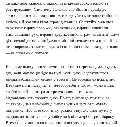
швидко перегорають, стикаючись із крепатурою, втомою та
розчаруванням. Саме тому важливо сприймати перехід до
активного життя як марафон. Насолоджуйтесь не лише фінішною
лінією, а й кожним кілометром дистанції. Святкуйте маленькі
перемоги: першу пробіжку без зупинки, перший вивчений
танцювальний рух, перший додатковий кілограм на штанзі. Саме
ці невеликі досягнення будують міцний фундамент мотивації та
перетворюють заняття спортом із повинності на звичку, а згодом
— на справжню потребу.
На цьому шляху ви неминуче зіткнетеся з перешкодами. Будуть
дні, коли мотивація буде на нулі, коли диван здаватиметься
найпривабливішим місцем у всесвіті. Це абсолютно нормально.
Важливо мати інструменти для боротьби з такими моментами.
Знайдіть собі партнера по тренуваннях — взаємна
відповідальність творить дива. Приєднайтеся до тематичної
спільноти, де ви зможете ділитися успіхами та отримувати
підтримку. Поставте собі чітку, реалістичну, але амбітну мету —
наприклад, взяти участь у забігу на 5 кілометрів через півроку.
Візуалізація мети допоможе вам піднятися з дивану в похмурий