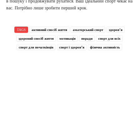
в пошуку і продовжувати рухатися. Ваш ідеальний спорт чекає на
вас. Потрібно лише зробити перший крок.
TAGS
активний спосіб життя
аматорський спорт
здоров’я
здоровий спосіб життя
мотивація
поради
спорт для всіх
спорт для початківців
спорт і здоров’я
фізична активність