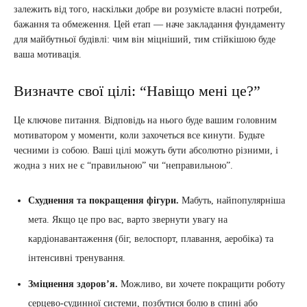
залежить від того, наскільки добре ви розумієте власні потреби,
бажання та обмеження. Цей етап — наче закладання фундаменту
для майбутньої будівлі: чим він міцніший, тим стійкішою буде
ваша мотивація.
Визначте свої цілі: “Навіщо мені це?”
Це ключове питання. Відповідь на нього буде вашим головним
мотиватором у моменти, коли захочеться все кинути. Будьте
чесними із собою. Ваші цілі можуть бути абсолютно різними, і
жодна з них не є “правильною” чи “неправильною”.
Схуднення та покращення фігури.
Мабуть, найпопулярніша
мета. Якщо це про вас, варто звернути увагу на
кардіонавантаження (біг, велоспорт, плавання, аеробіка) та
інтенсивні тренування.
Зміцнення здоров’я.
Можливо, ви хочете покращити роботу
серцево-судинної системи, позбутися болю в спині або