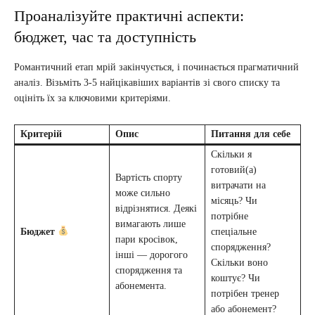
Проаналізуйте практичні аспекти:
бюджет, час та доступність
Романтичний етап мрій закінчується, і починається прагматичний
аналіз. Візьміть 3-5 найцікавіших варіантів зі свого списку та
оцініть їх за ключовими критеріями.
Критерій
Опис
Питання для себе
Скільки я
готовий(а)
Вартість спорту
витрачати на
може сильно
місяць? Чи
відрізнятися. Деякі
потрібне
вимагають лише
Бюджет
спеціальне
пари кросівок,
спорядження?
інші — дорогого
Скільки воно
спорядження та
коштує? Чи
абонемента.
потрібен тренер
або абонемент?