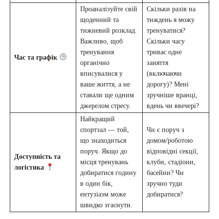
Проаналізуйте свій
Скільки разів на
щоденний та
тиждень я можу
тижневий розклад.
тренуватися?
Важливо, щоб
Скільки часу
тренування
триває одне
Час та графік
органічно
заняття
вписувалися у
(включаючи
ваше життя, а не
дорогу)? Мені
ставали ще одним
зручніше вранці,
джерелом стресу.
вдень чи ввечері?
Найкращий
спортзал — той,
Чи є поруч з
що знаходиться
домом/роботою
поруч. Якщо до
відповідні секції,
Доступність та
місця тренувань
клуби, стадіони,
логістика
добиратися годину
басейни? Чи
в один бік,
зручно туди
ентузіазм може
добиратися?
швидко згаснути.