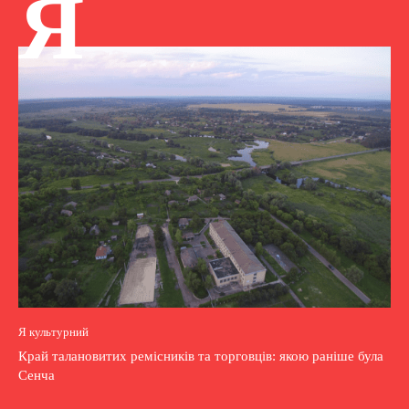
Я
Я культурний
Край талановитих ремісників та торговців: якою раніше була
Сенча