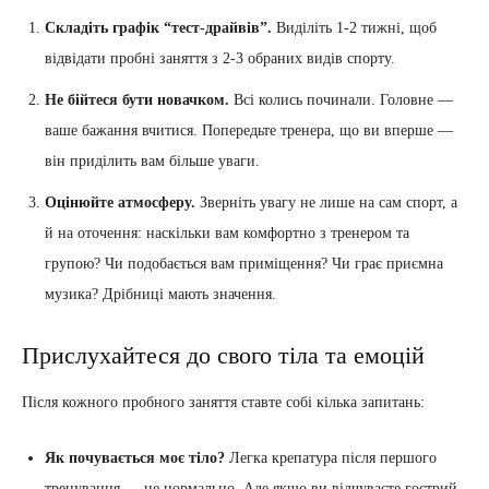
Складіть графік “тест-драйвів”.
Виділіть 1-2 тижні, щоб
відвідати пробні заняття з 2-3 обраних видів спорту.
Не бійтеся бути новачком.
Всі колись починали. Головне —
ваше бажання вчитися. Попередьте тренера, що ви вперше —
він приділить вам більше уваги.
Оцінюйте атмосферу.
Зверніть увагу не лише на сам спорт, а
й на оточення: наскільки вам комфортно з тренером та
групою? Чи подобається вам приміщення? Чи грає приємна
музика? Дрібниці мають значення.
Прислухайтеся до свого тіла та емоцій
Після кожного пробного заняття ставте собі кілька запитань:
Як почувається моє тіло?
Легка крепатура після першого
тренування — це нормально. Але якщо ви відчуваєте гострий