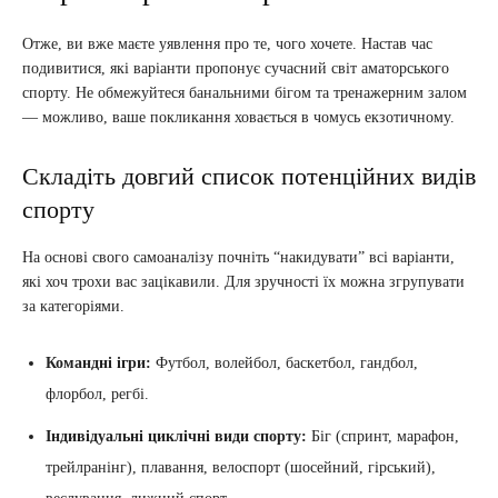
Отже, ви вже маєте уявлення про те, чого хочете. Настав час
подивитися, які варіанти пропонує сучасний світ аматорського
спорту. Не обмежуйтеся банальними бігом та тренажерним залом
— можливо, ваше покликання ховається в чомусь екзотичному.
Складіть довгий список потенційних видів
спорту
На основі свого самоаналізу почніть “накидувати” всі варіанти,
які хоч трохи вас зацікавили. Для зручності їх можна згрупувати
за категоріями.
Командні ігри:
Футбол, волейбол, баскетбол, гандбол,
флорбол, регбі.
Індивідуальні циклічні види спорту:
Біг (спринт, марафон,
трейлранінг), плавання, велоспорт (шосейний, гірський),