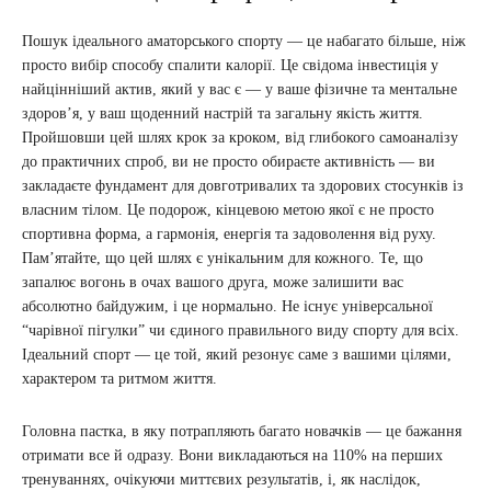
Пошук ідеального аматорського спорту — це набагато більше, ніж
просто вибір способу спалити калорії. Це свідома інвестиція у
найцінніший актив, який у вас є — у ваше фізичне та ментальне
здоров’я, у ваш щоденний настрій та загальну якість життя.
Пройшовши цей шлях крок за кроком, від глибокого самоаналізу
до практичних спроб, ви не просто обираєте активність — ви
закладаєте фундамент для довготривалих та здорових стосунків із
власним тілом. Це подорож, кінцевою метою якої є не просто
спортивна форма, а гармонія, енергія та задоволення від руху.
Пам’ятайте, що цей шлях є унікальним для кожного. Те, що
запалює вогонь в очах вашого друга, може залишити вас
абсолютно байдужим, і це нормально. Не існує універсальної
“чарівної пігулки” чи єдиного правильного виду спорту для всіх.
Ідеальний спорт — це той, який резонує саме з вашими цілями,
характером та ритмом життя.
Головна пастка, в яку потрапляють багато новачків — це бажання
отримати все й одразу. Вони викладаються на 110% на перших
тренуваннях, очікуючи миттєвих результатів, і, як наслідок,