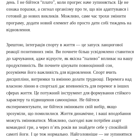
день. І не бійтеся “плато”, коли прогрес наче зупиняється. Це не
ознака поразки, а сигнал організму про те, що він адаптувався і
готовий до нових викликів. Можливо, саме час трохи змінити
програму, додати новий елемент або просто дати собі тиждень на
відновлення.
Зрештою, інтеграція спорту в життя — це запуск ланцюгової
реакції позитивних змін. Ви почнете більш усвідомлено ставитися
до харчування, адже відчуєте, як якісна “паливо” впливає на вашу
продуктивність. Ви почнете цінувати повноцінний сон,
розуміючи його важливість для відновлення. Спорт вчить
дисципліни, витримки та вмінню долати труднощі. Перемога над
власною лінню в спортзалі дає впевненість для перемог в інших
сферах життя. Це потужний інструмент для формування стійкого
характеру та підвищення самооцінки. Не бійтеся
експериментувати, не бійтеся змінювати свій вибір, якщо
зрозуміли, що помилилися. Життя динамічне, і ваші вподобання
можуть змінюватися. Можливо, сьогодні вам потрібен азарт
командної гри, а через п’ять років ви знайдете себе у спокійній
самоті йоги. І це теж нормально. Найголовніше — не зупинятися