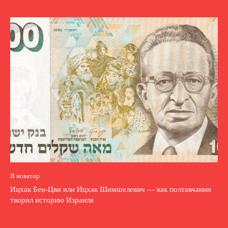
Я новатор
Ицхак Бен-Цви или Ицхак Шимшелевич — как полтавчанин
творил историю Израиля