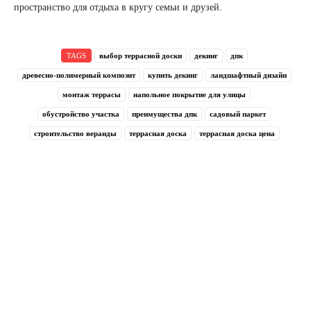
пространство для отдыха в кругу семьи и друзей.
TAGS
выбор террасной доски
декинг
дпк
древесно-полимерный композит
купить декинг
ландшафтный дизайн
монтаж террасы
напольное покрытие для улицы
обустройство участка
преимущества дпк
садовый паркет
строительство веранды
террасная доска
террасная доска цена