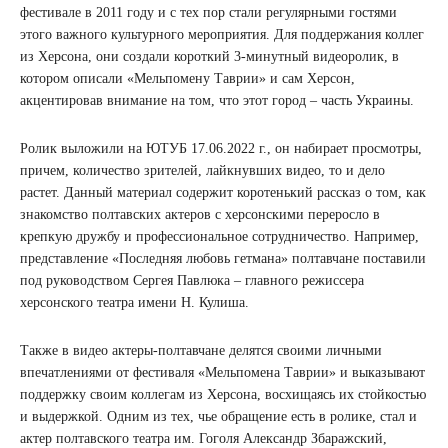
фестивале в 2011 году и с тех пор стали регулярными гостями
этого важного культурного мероприятия. Для поддержания коллег
из Херсона, они создали короткий 3-минутный видеоролик, в
котором описали «Мельпомену Таврии» и сам Херсон,
акцентировав внимание на том, что этот город – часть Украины.
Ролик выложили на ЮТУБ 17.06.2022 г., он набирает просмотры,
причем, количество зрителей, лайкнувших видео, то и дело
растет. Данный материал содержит коротенький рассказ о том, как
знакомство полтавских актеров с херсонскими переросло в
крепкую дружбу и профессиональное сотрудничество. Например,
представление «Последняя любовь гетмана» полтавчане поставили
под руководством Сергея Павлюка – главного режиссера
херсонского театра имени Н. Кулиша.
Также в видео актеры-полтавчане делятся своими личными
впечатлениями от фестиваля «Мельпомена Таврии» и выказывают
поддержку своим коллегам из Херсона, восхищаясь их стойкостью
и выдержкой. Одним из тех, чье обращение есть в ролике, стал и
актер полтавского театра им. Гоголя Александр Збаражский,