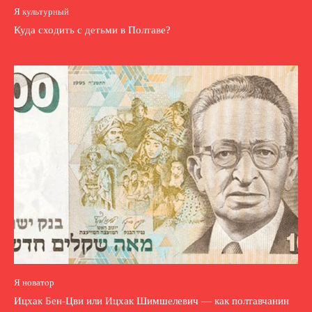
Я культурный
Куда сходить с детьми в Полтаве?
Я новатор
Ицхак Бен-Цви или Ицхак Шимшелевич — как полтавчанин