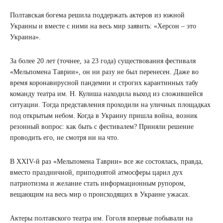
Полтавская богема решила поддержать актеров из южной
Украины и вместе с ними на весь мир заявить: «Херсон – это
Украина».
За более 20 лет (точнее, за 23 года) существования фестиваля
«Мельпомена Таврии», он ни разу не был перенесен. Даже во
время коронавирусной пандемии и строгих карантинных табу
команду театра им. Н. Кулиша находила выход из сложившейся
ситуации. Тогда представления проходили на уличных площадках
под открытым небом. Когда в Украину пришла война, возник
резонный вопрос: как быть с фестивалем? Приняли решение
проводить его, не смотря ни на что.
В XXIV-й раз «Мельпомена Таврии» все же состоялась, правда,
вместо праздничной, приподнятой атмосферы царил дух
патриотизма и желание стать информационным рупором,
вещающим на весь мир о происходящих в Украине ужасах.
Актеры полтавского театра им. Гоголя впервые побывали на