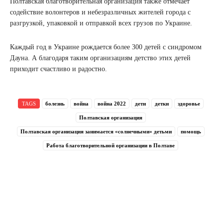
Полтавская благотворительная организация также отмечает
содействие волонтеров и небезразличных жителей города с
разгрузкой, упаковкой и отправкой всех грузов по Украине.
Каждый год в Украине рождается более 300 детей с синдромом
Дауна. А благодаря таким организациям детство этих детей
приходит счастливо и радостно.
TAGS
болезнь
война
война 2022
дети
детки
здоровье
Полтавская организация
Полтавская организация занимается «солнечными» детьми
помощь
Работа благотворительной организации в Полтаве