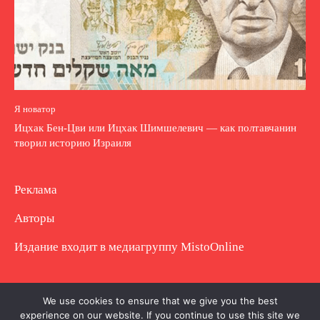
Я новатор
Ицхак Бен-Цви или Ицхак Шимшелевич — как полтавчанин
творил историю Израиля
Реклама
Авторы
Издание входит в медиагруппу
MistoOnline
Copyright © Полное использование материала
We use cookies to ensure that we give you the best
experience on our website. If you continue to use this site we
запрещено. Частично разрешено с гиперссылкой.