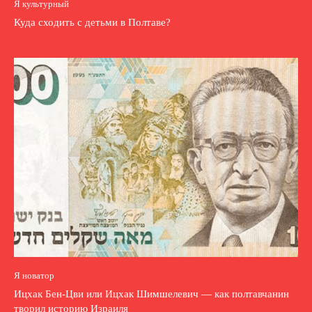
Я культурный
Куда сходить с детьми в Полтаве?
Я новатор
Ицхак Бен-Цви или Ицхак Шимшелевич — как полтавчанин
творил историю Израиля