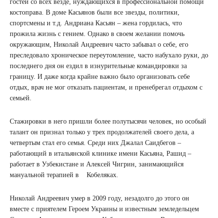
гостей со всех везде, нуждающихся в профессиональной помощи
костоправа. В доме Касьянов были все звезды, политики,
спортсмены и т.д. Андриана Касьян – жена гордилась, что
прожила жизнь с гением. Однако в своем желании помочь
окружающим, Николай Андреевич часто забывал о себе, его
преследовало хроническое переутомление, часто набухало руки, до
последнего дня он ездил в изнурительные командировки за
границу. И даже когда крайне важно было организовать себе
отдых, врач не мог отказать пациентам, и пренебрегал отдыхом с
семьей.
Стажировки в него пришли более полутысячи человек, но особый
талант он признал только у трех продолжателей своего дела, а
четвертым стал его семья. Среди них Джалал Саидбегов –
работающий в итальянской клинике имени Касьяна, Рашид –
работает в Узбекистане и Алексей Чигрин, занимающийся
мануальной терапией в Кобеляках.
Николай Андреевич умер в 2009 году, незадолго до этого он
вместе с приятелем Героем Украины и известным земледельцем