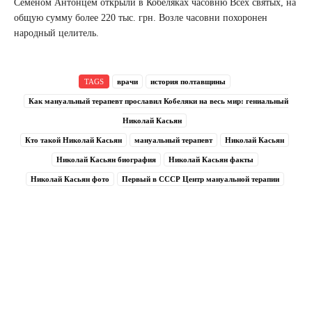
Семеном Антонцем открыли в Кобеляках часовню Всех святых, на
общую сумму более 220 тыс. грн. Возле часовни похоронен
народный целитель.
TAGS
врачи
история полтавщины
Как мануальный терапевт прославил Кобеляки на весь мир: гениальный
Николай Касьян
Кто такой Николай Касьян
мануальный терапевт
Николай Касьян
Николай Касьян биография
Николай Касьян факты
Николай Касьян фото
Первый в СССР Центр мануальной терапии