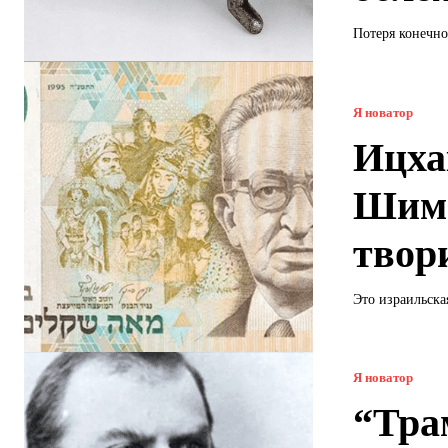
Потеря конечнос
Я новатор
Ицха
Шимш
твор
Это израильска
Я новатор
“Тра