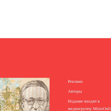
Реклама
Авторы
Издание входит в
медиагруппу
MistoOnli