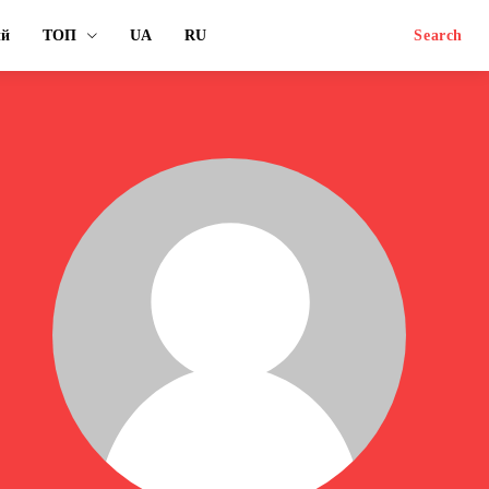
ый
ТОП
UA
RU
Search