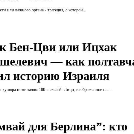
ти или важного органа - трагедия, с которой...
к Бен-Цви или Ицхак
елевич — как полтавч
ил историю Израиля
я купюра номиналом 100 шекелей. Лицо, изображенное на...
мвай для Берлина”: кто