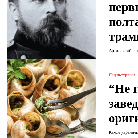
перв
полт
трам
Артиллерийский
Я культурный
“Не 
заве
ориг
Какой украинец