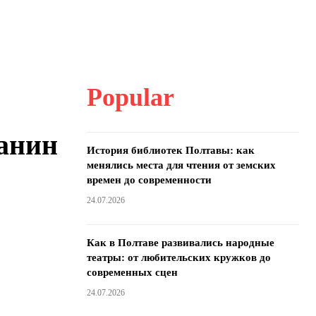
Popular
анин
История библиотек Полтавы: как
менялись места для чтения от земских
времен до современности
24.07.2026
Как в Полтаве развивались народные
театры: от любительских кружков до
современных сцен
24.07.2026