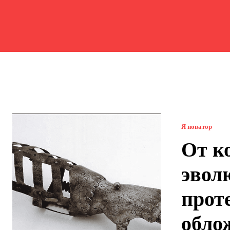
Я новатор
От к
эвол
прот
обло