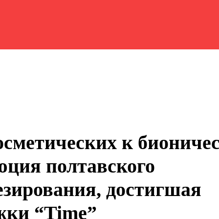
осметических к биониче
юция полтавского
езирования, достигшая
жки “Time”