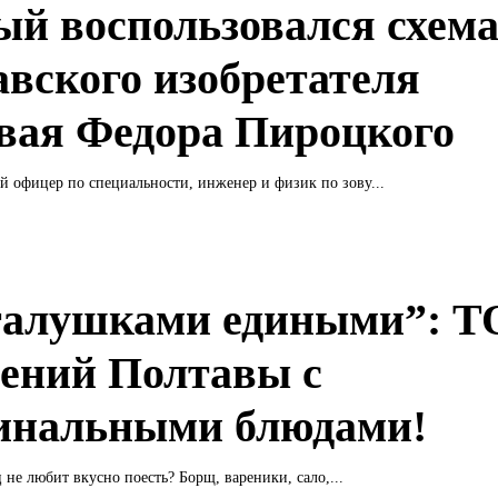
ый воспользовался схем
авского изобретателя
вая Федора Пироцкого
 офицер по специальности, инженер и физик по зову...
галушками едиными”: Т
дений Полтавы с
инальными блюдами!
 не любит вкусно поесть? Борщ, вареники, сало,...