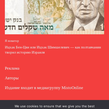
Я новатор
Ицхак Бен-Цви или Ицхак Шимшелевич — как полтавчанин
творил историю Израиля
Реклама
Авторы
Издание входит в медиагруппу
MistoOnline
Copyright © Полное использование материала
We use cookies to ensure that we give you the best