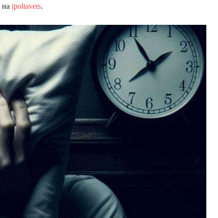
е на
ipoltavets
.