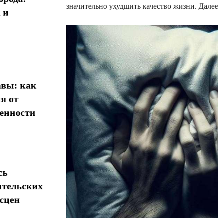
значительно ухудшить качество жизни. Дале
 и
авы: как
я от
менности
сь
ительских
сцен