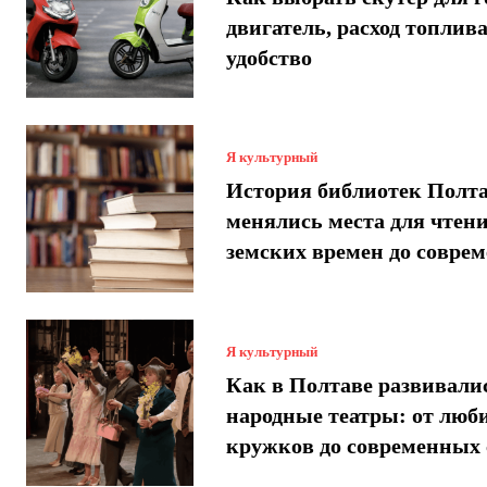
двигатель, расход топлива
удобство
Я культурный
История библиотек Полт
менялись места для чтени
земских времен до совре
Я культурный
Как в Полтаве развивали
народные театры: от люб
кружков до современных 