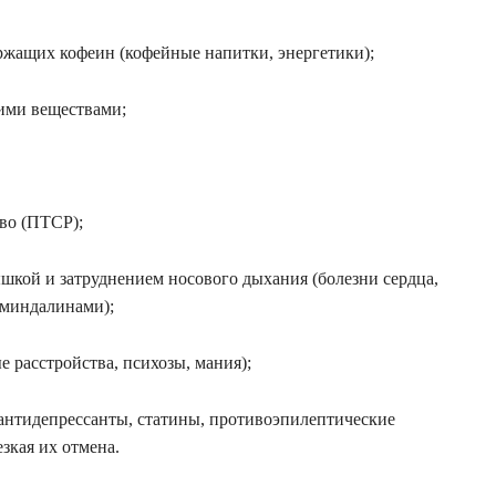
ержащих кофеин (кофейные напитки, энергетики);
кими веществами;
тво (ПТСР);
ышкой и затруднением носового дыхания (болезни сердца,
 миндалинами);
 расстройства, психозы, мания);
(антидепрессанты, статины, противоэпилептические
езкая их отмена.