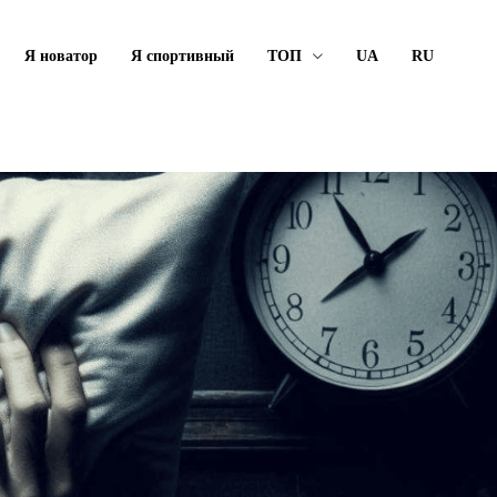
Я новатор
Я спортивный
ТОП
UA
RU