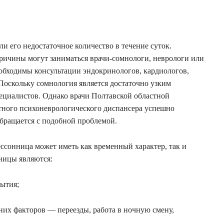
ли его недостаточное количество в течение суток.
ричины могут заниматься врачи-сомнологи, неврологи или
обходимы консультации эндокринологов, кардиологов,
 Поскольку сомнология является достаточно узким
пециалистов. Однако врачи Полтавской областной
тного психоневрологического диспансера успешно
бращается с подобной проблемой.
ессонница может иметь как временный характер, так и
ницы являются:
ытия;
них факторов — переезды, работа в ночную смену,