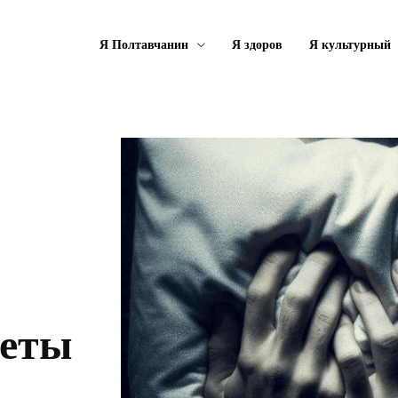
Я Полтавчанин
Я здоров
Я культурный
веты