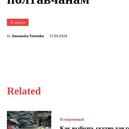
Я здоров
Anastasiia Vatsenko
15.04.2024
By
Related
Я спортивный
Как выбрать скутер для г