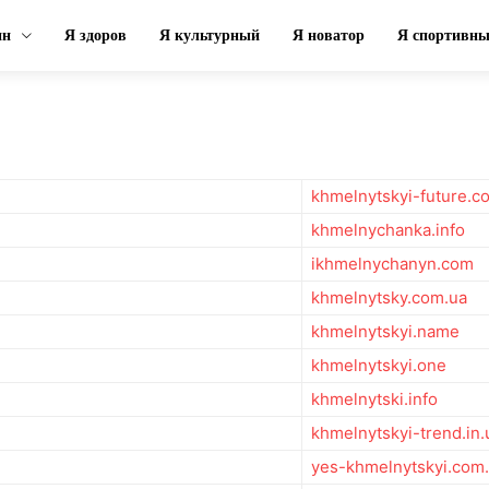
ин
Я здоров
Я культурный
Я новатор
Я спортивн
khmelnytskyi-future.c
khmelnychanka.info
ikhmelnychanyn.com
khmelnytsky.com.ua
khmelnytskyi.name
khmelnytskyi.one
khmelnytski.info
khmelnytskyi-trend.in.
yes-khmelnytskyi.com