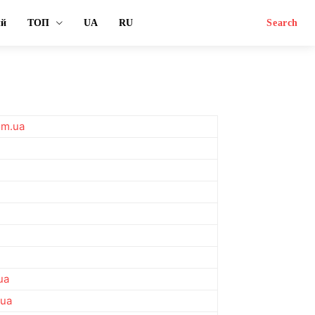
ый
ТОП
UA
RU
Search
om.ua
ua
.ua