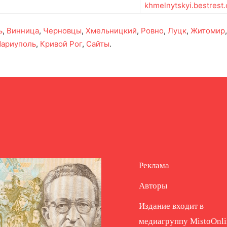
khmelnytskyi.bestrest
ь
,
Винница
,
Черновцы
,
Хмельницкий
,
Ровно
,
Луцк
,
Житомир
ариуполь
,
Кривой Рог
,
Сайты
.
Реклама
Авторы
Издание входит в
медиагруппу
MistoOnli