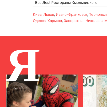
BestRest Рестораны Хмельницкого
Киев
,
Львов
,
Ивано-Франковск
,
Тернопол
Одесса
,
Харьков
,
Запорожье
,
Николаев
,
М
Я