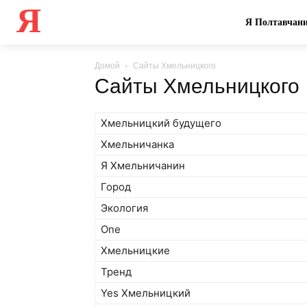
Я
Я Полтавчан
Домой
Сайты Хмельницкого
Сайты Хмельницкого
Хмельницкий будущего
Хмельничанка
Я Хмельничанин
Город
Экология
One
Хмельницкие
Тренд
Yes Хмельницкий