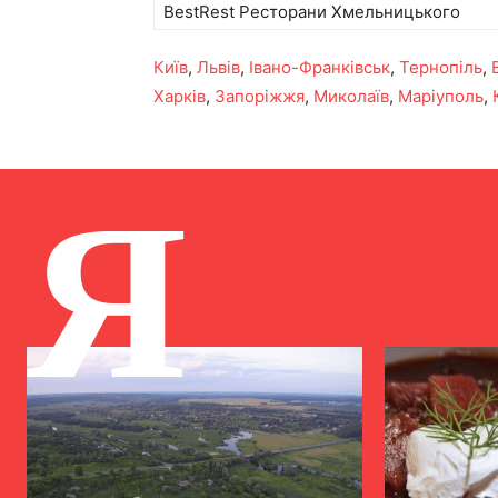
BestRest Ресторани Хмельницького
Київ
,
Львів
,
Івано-Франківськ
,
Тернопіль
,
Харків
,
Запоріжжя
,
Миколаїв
,
Маріуполь
,
Я