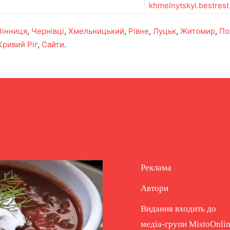
khmelnytskyi.bestres
Вінниця
,
Чернівці
,
Хмельницький
,
Рівне
,
Луцьк
,
Житомир
,
По
Кривий Ріг
,
Сайти
.
Реклама
Автори
Видання входить до
медіа-групи
MistoOnli