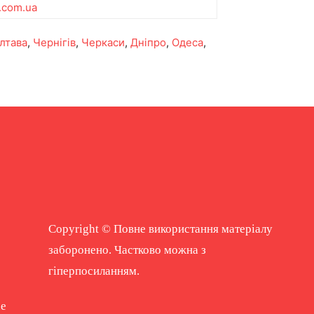
t.com.ua
лтава
,
Чернігів
,
Черкаси
,
Дніпро
,
Одеса
,
Copyright © Повне використання матеріалу
заборонено. Частково можна з
гіперпосиланням.
ne