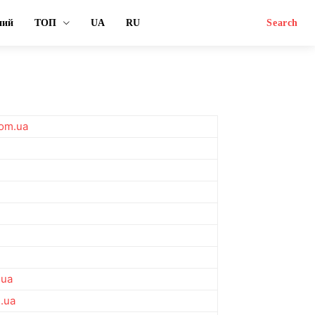
ний
ТОП
UA
RU
Search
com.ua
.ua
.ua