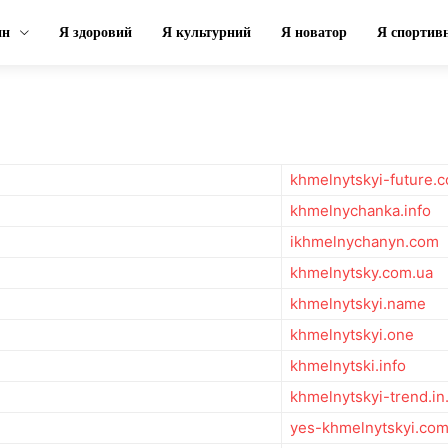
ин
Я здоровий
Я культурний
Я новатор
Я спортив
khmelnytskyi-future.
khmelnychanka.info
ikhmelnychanyn.com
khmelnytsky.com.ua
khmelnytskyi.name
khmelnytskyi.one
khmelnytski.info
khmelnytskyi-trend.in
yes-khmelnytskyi.com