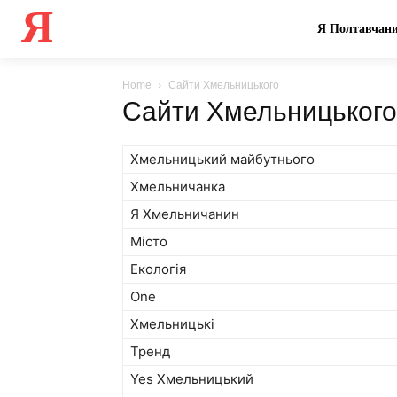
Я
Я Полтавчан
Home
Сайти Хмельницького
Сайти Хмельницького
Хмельницький майбутнього
Хмельничанка
Я Хмельничанин
Місто
Екологія
One
Хмельницькі
Тренд
Yes Хмельницький