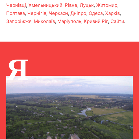
Чернівці
,
Хмельницький
,
Рівне
,
Луцьк
,
Житомир
,
Полтава
,
Чернігів
,
Черкаси
,
Дніпро
,
Одеса
,
Харків
,
Запоріжжя
,
Миколаїв
,
Маріуполь
,
Кривий Ріг
,
Сайти
.
Я