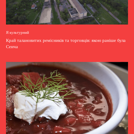
Я культурний
Край талановитих ремісників та торговців: якою раніше була
Сенча