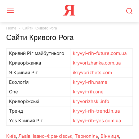
Я
Home
Сайти Кривого Рога
Сайти Кривого Рога
Кривий Ріг майбутнього
kryvyi-rih-future.com.ua
Криворіжанка
kryvorizhanka.com.ua
Я Кривий Ріг
ikryvorizhets.com
Екологія
kryvyi-rih.name
One
kryvyi-rih.one
Криворіжські
kryvorizhski.info
Тренд
kryvyi-rih-trend.in.ua
Yes Кривий Ріг
kryvyi-rih-yes.com.ua
Київ
,
Львів
,
Івано-Франківськ
,
Тернопіль
,
Вінниця
,