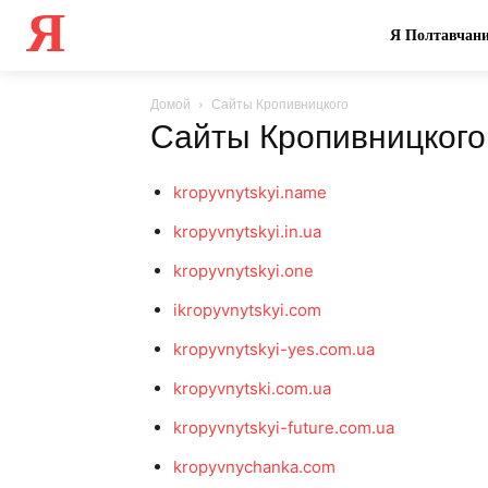
Я
Я Полтавчан
Домой
Сайты Кропивницкого
Сайты Кропивницкого
kropyvnytskyi.name
kropyvnytskyi.in.ua
kropyvnytskyi.one
ikropyvnytskyi.com
kropyvnytskyi-yes.com.ua
kropyvnytski.com.ua
kropyvnytskyi-future.com.ua
kropyvnychanka.com