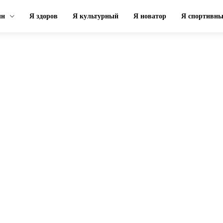
ин
Я здоров
Я культурный
Я новатор
Я спортивн