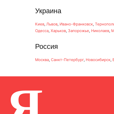
Украина
Киев
,
Львов
,
Ивано-Франковск
,
Тернопол
Одесса
,
Харьков
,
Запорожье
,
Николаев
,
М
Россия
Москва
,
Санкт-Петербург
,
Новосибирск
,
Я