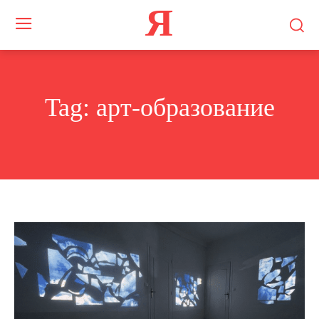
Я
Tag:
арт-образование