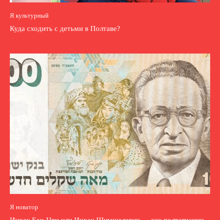
Я культурный
Куда сходить с детьми в Полтаве?
Я новатор
Ицхак Бен-Цви или Ицхак Шимшелевич — как полтавчанин