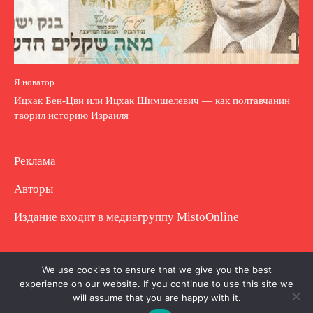
Я новатор
Ицхак Бен-Цви или Ицхак Шимшелевич — как полтавчанин
творил историю Израиля
Реклама
Авторы
Издание входит в медиагруппу
MistoOnline
Copyright © Полное использование материала
We use cookies to ensure that we give you the best
experience on our website. If you continue to use this site we
запрещено. Частично разрешено с гиперссылкой.
will assume that you are happy with it.