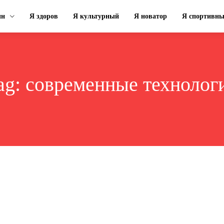
ин
Я здоров
Я культурный
Я новатор
Я спортивн
ag:
современные технолог