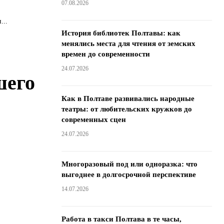
07.08.2026
...
История библиотек Полтавы: как
менялись места для чтения от земских
времен до современности
24.07.2026
шего
Как в Полтаве развивались народные
театры: от любительских кружков до
современных сцен
24.07.2026
м
Многоразовый под или одноразка: что
выгоднее в долгосрочной перспективе
14.07.2026
Работа в такси Полтава в те часы,