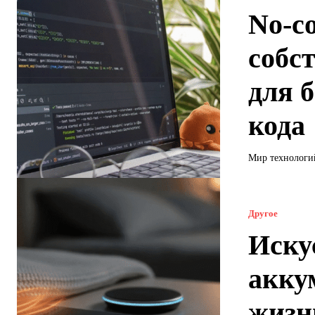
No-c
собс
для б
кода
Мир технологий
Другое
Иску
акку
жизн