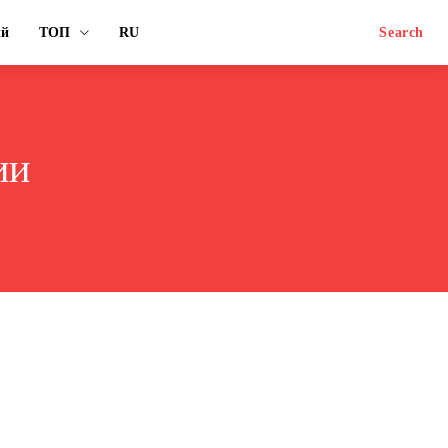
ый
ТОП
RU
Search
ии