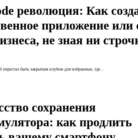
ode революция: Как созд
твенное приложение или 
изнеса, не зная ни строч
 перестал быть закрытым клубом для избранных, где...
сство сохранения
мулятора: как продлить
ь вашему смартфону