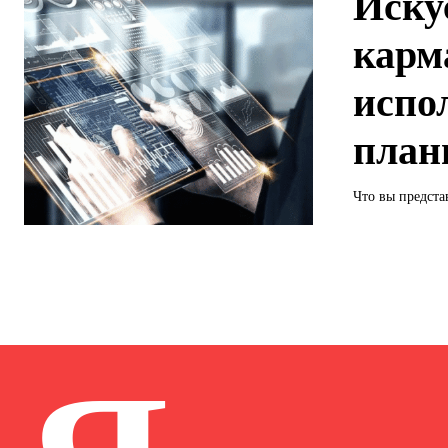
Иску
карм
испо
план
Что вы предста