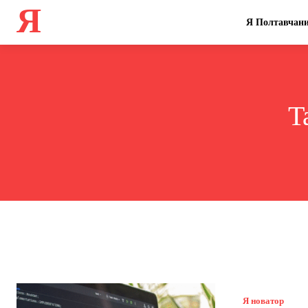
Я
Я Полтавчан
T
Я новатор