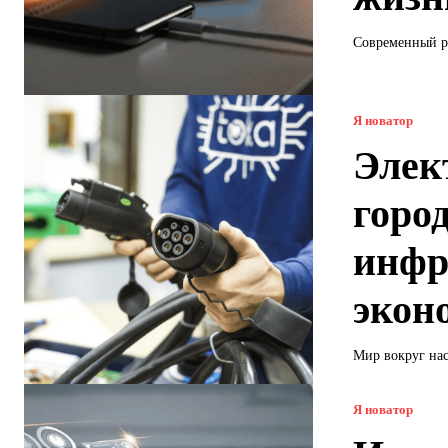
Современный р
Я новатор
Элек
горо
инфр
экон
Мир вокруг нас
Я новатор