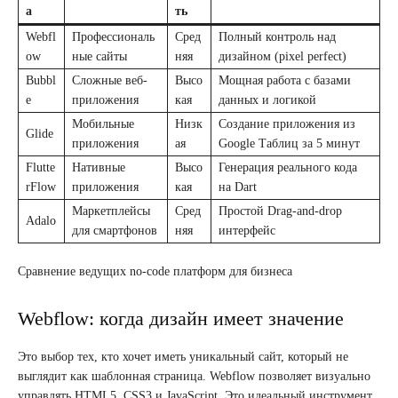
а
ть
Webfl
Профессиональ
Сред
Полный контроль над
ow
ные сайты
няя
дизайном (pixel perfect)
Bubbl
Сложные веб-
Высо
Мощная работа с базами
e
приложения
кая
данных и логикой
Мобильные
Низк
Создание приложения из
Glide
приложения
ая
Google Таблиц за 5 минут
Flutte
Нативные
Высо
Генерация реального кода
rFlow
приложения
кая
на Dart
Маркетплейсы
Сред
Простой Drag-and-drop
Adalo
для смартфонов
няя
интерфейс
Сравнение ведущих no-code платформ для бизнеса
Webflow: когда дизайн имеет значение
Это выбор тех, кто хочет иметь уникальный сайт, который не
выглядит как шаблонная страница. Webflow позволяет визуально
управлять HTML5, CSS3 и JavaScript. Это идеальный инструмент