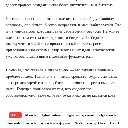
делает процесс созидания еще более интуитивным и быстрым.
No-code революция — это прежде всего про свободу. Свободу
создавать, ошибаться, быстро исправлять и масштабироваться. Это
путь инноватора, который ценит свое время и ресурсы. Не ждите
идеального момента или огромного бюджета. Выберите
инструмент, откройте туториал и создайте свое первое
приложение уже сегодня. Мир ждет ваших идей, а технологии
уже готовы стать вашим надежным фундаментом.
Помните, что главное в инновациях — это решение реальных
проблем людей. Технологии — лишь средство. Будьте смелыми,
экспериментируйте и оставайтесь на гребне прогресса вместе с
нами. Будущее принадлежит тем, кто создает его
собственноручно, даже если эти руки никогда не касались кода.
TAGS
AI tools
digital business
digital entrepreneur
digital tools
low code
no code
no-code платформы
SaaS
startup ideas
UX UI