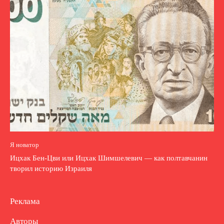
Я новатор
Ицхак Бен-Цви или Ицхак Шимшелевич — как полтавчанин
творил историю Израиля
Реклама
Авторы