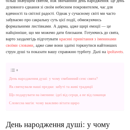
більш значущим святом, ніж звичайний день народження. Це день
духовного єднання зі своїм небесним покровителем, час для
вдячності та світлої радості. Однак у сучасному світі ми часто
забуваємо про сакральну суть цієї події, обмежуючись
формальними листівками. А дарма, адже щирі емоції — це
найцінніше, що ми можемо дати близьким. Готуючись до свята,
варто заздалегідь підготувати
красиві привітання з іменинами
своїми словами
, адже саме вони здатні торкнутися найтонших
струн душі та показати вашу справжню турботу. Далі на
ipoltavets
.
День народження душі: у чому глибинний сенс свята?
Як святкували наші предки: забуті та живі традиції
Що подарувати на іменини: ідеї від серця, а не від гаманця
Словесна магія: чому важливо вітати щиро
День народження душі: у чому