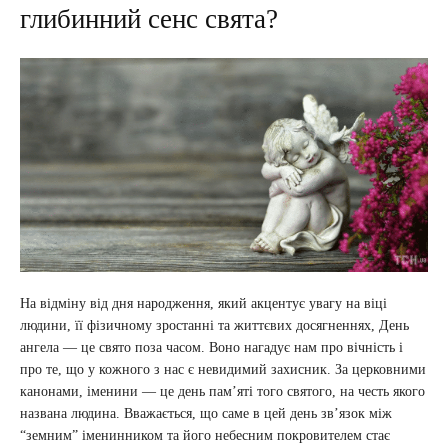
глибинний сенс свята?
На відміну від дня народження, який акцентує увагу на віці
людини, її фізичному зростанні та життєвих досягненнях, День
ангела — це свято поза часом. Воно нагадує нам про вічність і
про те, що у кожного з нас є невидимий захисник. За церковними
канонами, іменини — це день пам’яті того святого, на честь якого
названа людина. Вважається, що саме в цей день зв’язок між
“земним” іменинником та його небесним покровителем стає