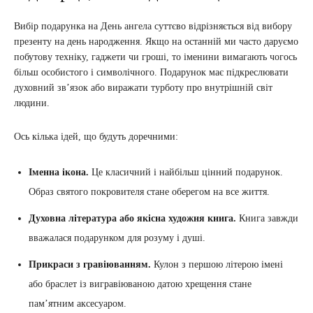
Вибір подарунка на День ангела суттєво відрізняється від вибору
презенту на день народження. Якщо на останній ми часто даруємо
побутову техніку, гаджети чи гроші, то іменини вимагають чогось
більш особистого і символічного. Подарунок має підкреслювати
духовний зв’язок або виражати турботу про внутрішній світ
людини.
Ось кілька ідей, що будуть доречними:
Іменна ікона.
Це класичний і найбільш цінний подарунок.
Образ святого покровителя стане оберегом на все життя.
Духовна література або якісна художня книга.
Книга завжди
вважалася подарунком для розуму і душі.
Прикраси з гравіюванням.
Кулон з першою літерою імені
або браслет із вигравіюваною датою хрещення стане
пам’ятним аксесуаром.