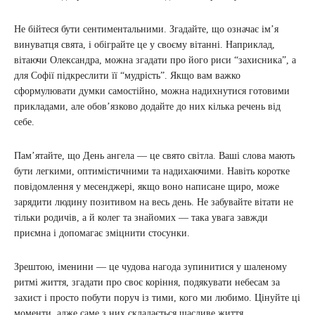
Не бійтеся бути сентиментальними. Згадайте, що означає ім’я
винуватця свята, і обіграйте це у своєму вітанні. Наприклад,
вітаючи Олександра, можна згадати про його риси “захисника”, а
для Софії підкреслити її “мудрість”. Якщо вам важко
сформулювати думки самостійно, можна надихнутися готовими
прикладами, але обов’язково додайте до них кілька речень від
себе.
Пам’ятайте, що День ангела — це свято світла. Ваші слова мають
бути легкими, оптимістичними та надихаючими. Навіть коротке
повідомлення у месенджері, якщо воно написане щиро, може
зарядити людину позитивом на весь день. Не забувайте вітати не
тільки родичів, а й колег та знайомих — така увага завжди
приємна і допомагає зміцнити стосунки.
Зрештою, іменини — це чудова нагода зупинитися у шаленому
ритмі життя, згадати про своє коріння, подякувати небесам за
захист і просто побути поруч із тими, кого ми любимо. Цінуйте ці
моменти, адже саме з них складається щасливе життя.