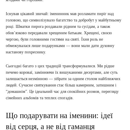
Існував цікавий звичай: іменинник мав розламати пиріг над
головою, що символізувало багатство та добробут у майбутньому
році. Шматки пирога роздавали рідним та сусідам, а також
обов’язково передавали хрещеним батькам. Хрещені, своєю
чергою, були головними гостями на святі. Їхня роль не
обмежувалася лише подарунками — вони мали дати духовну
настанову похреснику.
Сьогодні багато з цих традицій трансформувалися. Ми рідше
печемо короваї, замінюючи їх вишуканими десертами, але суть
залишається незмінною — зібрати за одним столом найближчих
людей. Сучасне святкування стає більш камерним, затишним і
“домашнім”. Це ідеальний час для спокійних розмов, перегляду
сімейних альбомів та теплих спогадів.
Що подарувати на іменини: ідеї
від серця, а не від гаманця