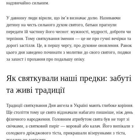
надзвичайно сильним.
У давнину люди вірили, що ім’я визначає долю. Називаючи
дитину на честь сильного духом святого, батьки прагнули
передати їй частину його чеснот: мужності, мудрості, доброти чи
терпіння. Тому святкування іменин — це не про гучні вечірки та
дорогі застілля. Це, в першу чергу, про духовне оновлення. Ранок
цього дня заведено починати з молитви до свого святого, подяки
за захист і прохання про подальшу опіку.
Як святкували наші предки: забуті
та живі традиції
Традиції святкування Дня ангела в Україні мають глибоке коріння.
Ще століття тому це свято відзначали набагато пишніше, ніж день
фізичного народження. Головним атрибутом свята був не торт зі
свічками, а святковий пиріг — коровай або калач. Його випікали з
солодкого дріжджового тіста, прикрашали візерунками з тіста,
ягодами чи горіхами.