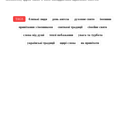
TAGS
близькі люди
день ангела
духовне свято
іменини
привітання з іменинами
святкові традиції
сімейне свято
слова від душі
теплі побажання
увага та турбота
українські традиції
щирі слова
як привітати