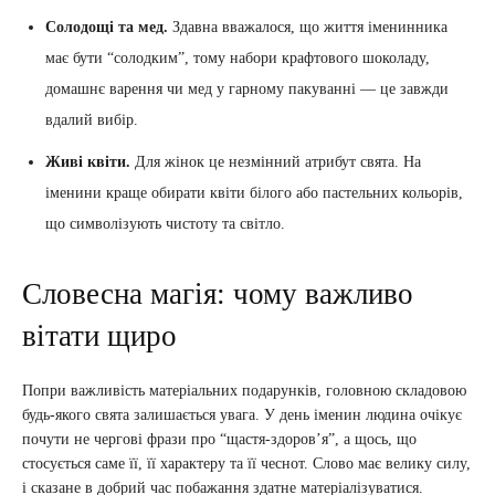
Солодощі та мед.
Здавна вважалося, що життя іменинника
має бути “солодким”, тому набори крафтового шоколаду,
домашнє варення чи мед у гарному пакуванні — це завжди
вдалий вибір.
Живі квіти.
Для жінок це незмінний атрибут свята. На
іменини краще обирати квіти білого або пастельних кольорів,
що символізують чистоту та світло.
Словесна магія: чому важливо
вітати щиро
Попри важливість матеріальних подарунків, головною складовою
будь-якого свята залишається увага. У день іменин людина очікує
почути не чергові фрази про “щастя-здоров’я”, а щось, що
стосується саме її, її характеру та її чеснот. Слово має велику силу,
і сказане в добрий час побажання здатне матеріалізуватися.