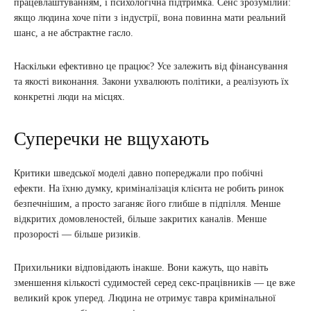
працевлаштуванням, і психологічна підтримка. Сенс зрозумілий:
якщо людина хоче піти з індустрії, вона повинна мати реальний
шанс, а не абстрактне гасло.
Наскільки ефективно це працює? Усе залежить від фінансування
та якості виконання. Закони ухвалюють політики, а реалізують їх
конкретні люди на місцях.
Суперечки не вщухають
Критики шведської моделі давно попереджали про побічні
ефекти. На їхню думку, криміналізація клієнта не робить ринок
безпечнішим, а просто заганяє його глибше в підпілля. Менше
відкритих домовленостей, більше закритих каналів. Менше
прозорості — більше ризиків.
Прихильники відповідають інакше. Вони кажуть, що навіть
зменшення кількості судимостей серед секс-працівників — це вже
великий крок уперед. Людина не отримує тавра кримінальної