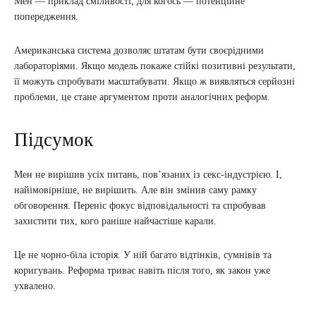
Мен — приклад сміливості, для когось — потенційне
попередження.
Американська система дозволяє штатам бути своєрідними
лабораторіями. Якщо модель покаже стійкі позитивні результати,
її можуть спробувати масштабувати. Якщо ж виявляться серйозні
проблеми, це стане аргументом проти аналогічних реформ.
Підсумок
Мен не вирішив усіх питань, пов’язаних із секс-індустрією. І,
найімовірніше, не вирішить. Але він змінив саму рамку
обговорення. Переніс фокус відповідальності та спробував
захистити тих, кого раніше найчастіше карали.
Це не чорно-біла історія. У ній багато відтінків, сумнівів та
коригувань. Реформа триває навіть після того, як закон уже
ухвалено.