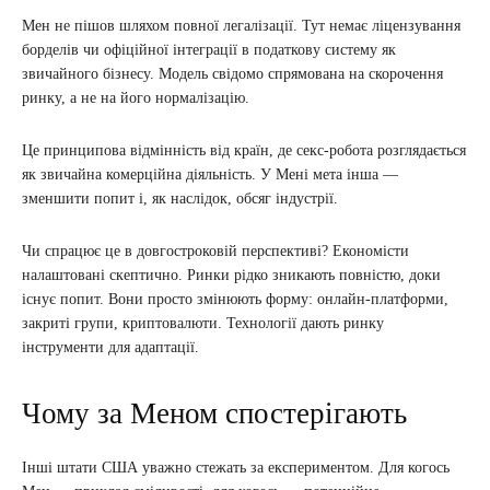
Мен не пішов шляхом повної легалізації. Тут немає ліцензування
борделів чи офіційної інтеграції в податкову систему як
звичайного бізнесу. Модель свідомо спрямована на скорочення
ринку, а не на його нормалізацію.
Це принципова відмінність від країн, де секс-робота розглядається
як звичайна комерційна діяльність. У Мені мета інша —
зменшити попит і, як наслідок, обсяг індустрії.
Чи спрацює це в довгостроковій перспективі? Економісти
налаштовані скептично. Ринки рідко зникають повністю, доки
існує попит. Вони просто змінюють форму: онлайн-платформи,
закриті групи, криптовалюти. Технології дають ринку
інструменти для адаптації.
Чому за Меном спостерігають
Інші штати США уважно стежать за експериментом. Для когось