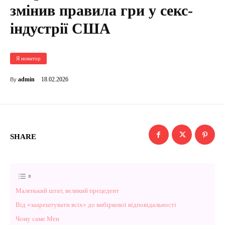
змінив правила гри у секс-
індустрії США
Я новатор
18.02.2026
admin
By
SHARE
Маленький штат, великий прецедент
Від «заарештувати всіх» до вибіркової відповідальності
Чому саме Мен