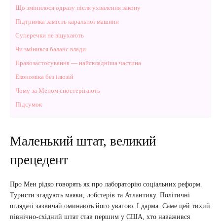
Що змінилося одразу після ухвалення закону
Підтримка замість каральної машини
Суперечки не вщухають
Чи змінився баланс влади
Правозастосування — найскладніша частина
Економіка без ілюзій
Чому за Меном спостерігають
Підсумок
Маленький штат, великий
прецедент
Про Мен рідко говорять як про лабораторію соціальних реформ.
Туристи згадують маяки, лобстерів та Атлантику. Політичні
оглядачі зазвичай оминають його увагою. І дарма. Саме цей тихий
північно-східний штат став першим у США, хто наважився