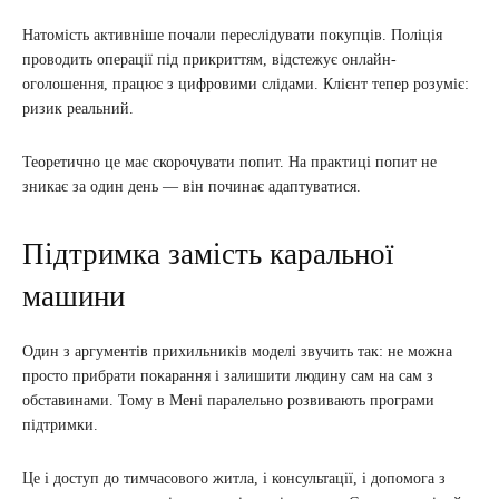
Натомість активніше почали переслідувати покупців. Поліція
проводить операції під прикриттям, відстежує онлайн-
оголошення, працює з цифровими слідами. Клієнт тепер розуміє:
ризик реальний.
Теоретично це має скорочувати попит. На практиці попит не
зникає за один день — він починає адаптуватися.
Підтримка замість каральної
машини
Один з аргументів прихильників моделі звучить так: не можна
просто прибрати покарання і залишити людину сам на сам з
обставинами. Тому в Мені паралельно розвивають програми
підтримки.
Це і доступ до тимчасового житла, і консультації, і допомога з