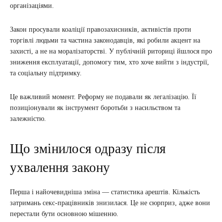
організаціями.
Закон просували коаліції правозахисників, активістів проти
торгівлі людьми та частина законодавців, які робили акцент на
захисті, а не на моралізаторстві. У публічній риториці йшлося про
зниження експлуатації, допомогу тим, хто хоче вийти з індустрії,
та соціальну підтримку.
Це важливий момент. Реформу не подавали як легалізацію. Її
позиціонували як інструмент боротьби з насильством та
залежністю.
Що змінилося одразу після
ухвалення закону
Перша і найочевидніша зміна — статистика арештів. Кількість
затримань секс-працівників знизилася. Це не сюрприз, адже вони
перестали бути основною мішенню.