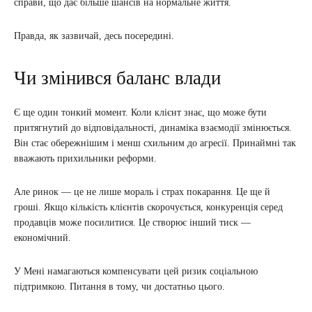
справи, що дає більше шансів на нормальне життя.
Правда, як зазвичай, десь посередині.
Чи змінився баланс влади
Є ще один тонкий момент. Коли клієнт знає, що може бути
притягнутий до відповідальності, динаміка взаємодії змінюється.
Він стає обережнішим і менш схильним до агресії. Принаймні так
вважають прихильники реформи.
Але ринок — це не лише мораль і страх покарання. Це ще й
гроші. Якщо кількість клієнтів скорочується, конкуренція серед
продавців може посилитися. Це створює інший тиск —
економічний.
У Мені намагаються компенсувати цей ризик соціальною
підтримкою. Питання в тому, чи достатньо цього.