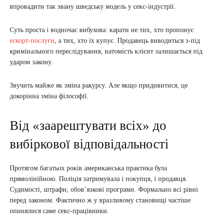
впровадити так звану шведську модель у секс-індустрії.
Суть проста і водночас вибухова: карати не тих, хто пропонує
ескорт-послуги
, а тих, хто їх купує. Продавець виводиться з-під
кримінального переслідування, натомість клієнт залишається під
ударом закону.
Звучить майже як зміна ракурсу. Але якщо придивитися, це
докорінна зміна філософії.
Від «заарештувати всіх» до
вибіркової відповідальності
Протягом багатьох років американська практика була
прямолінійною. Поліція затримувала і покупця, і продавця.
Судимості, штрафи, обов’язкові програми. Формально всі рівні
перед законом. Фактично ж у вразливому становищі частіше
опинялися саме секс-працівники.