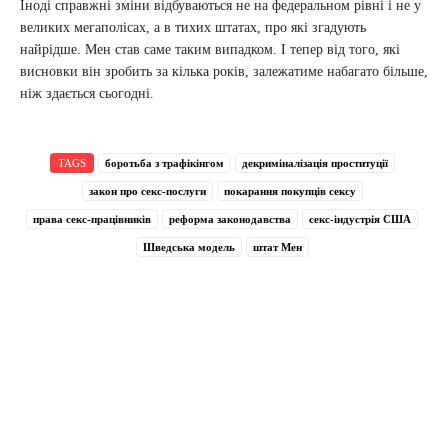
Іноді справжні зміни відбуваються не на федеральном рівні і не у
великих мегаполісах, а в тихих штатах, про які згадують
найрідше. Мен став саме таким випадком. І тепер від того, які
висновки він зробить за кілька років, залежатиме набагато більше,
ніж здається сьогодні.
TAGS
боротьба з трафікінгом
декриміналізація проституції
закон про секс-послуги
покарання покупців сексу
права секс-працівників
реформа законодавства
секс-індустрія США
Шведська модель
штат Мен