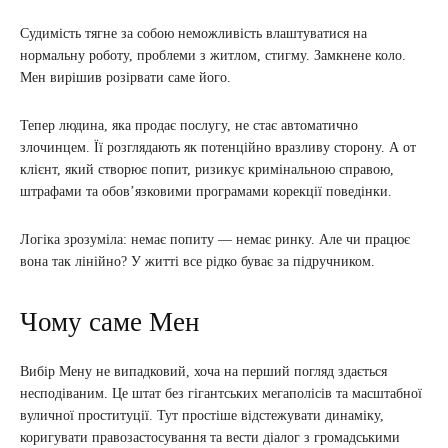
Судимість тягне за собою неможливість влаштуватися на
нормальну роботу, проблеми з житлом, стигму. Замкнене коло.
Мен вирішив розірвати саме його.
Тепер людина, яка продає послугу, не стає автоматично
злочинцем. Її розглядають як потенційно вразливу сторону. А от
клієнт, який створює попит, ризикує кримінальною справою,
штрафами та обов’язковими програмами корекції поведінки.
Логіка зрозуміла: немає попиту — немає ринку. Але чи працює
вона так лінійно? У житті все рідко буває за підручником.
Чому саме Мен
Вибір Мену не випадковий, хоча на перший погляд здається
несподіваним. Це штат без гігантських мегаполісів та масштабної
вуличної проституції. Тут простіше відстежувати динаміку,
коригувати правозастосування та вести діалог з громадськими