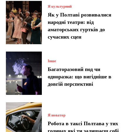
Я культурний
Як у Полтаві розвивалися
народні театри: від
аматорських гуртків до
сучасних сцен
Інше
Багаторазовий под чи
одноразка: що вигідніше в
довгій перспективі
Я новатор
Робота в таксі Полтава у тих
годинах які ти залишаєш собі