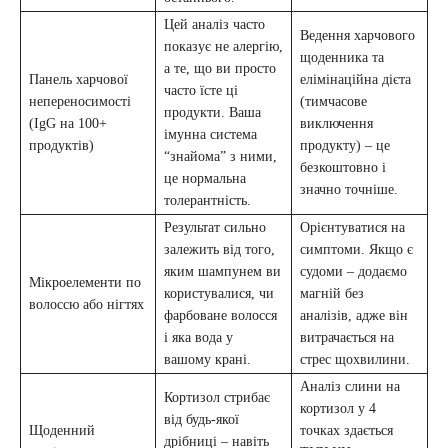
Цей аналіз часто
Ведення харчового
показує не алергію,
щоденника та
а те, що ви просто
Панель харчової
елімінаційна дієта
часто їсте ці
непереносимості
(тимчасове
продукти. Ваша
(IgG на 100+
виключення
імунна система
продуктів)
продукту) – це
“знайома” з ними,
безкоштовно і
це нормальна
значно точніше.
толерантність.
Результат сильно
Орієнтуватися на
залежить від того,
симптоми. Якщо є
яким шампунем ви
судоми – додаємо
Мікроелементи по
користувалися, чи
магній без
волоссю або нігтях
фарбоване волосся
аналізів, адже він
і яка вода у
витрачається на
вашому крані.
стрес щохвилини.
Аналіз слини на
Кортизол стрибає
кортизол у 4
від будь-якої
Щоденний
точках здається
дрібниці – навіть