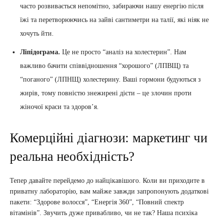
часто розвивається непомітно, забираючи нашу енергію після
їжі та перетворюючись на зайві сантиметри на талії, які ніяк не
хочуть йти.
Ліпідограма.
Це не просто “аналіз на холестерин”. Нам
важливо бачити співвідношення “хорошого” (ЛПВЩ) та
“поганого” (ЛПНЩ) холестерину. Ваші гормони будуються з
жирів, тому повністю знежирені дієти – це злочин проти
жіночої краси та здоров’я.
Комерційні діагнози: маркетинг чи
реальна необхідність?
Тепер давайте перейдемо до найцікавішого. Коли ви приходите в
приватну лабораторію, вам майже завжди запропонують додаткові
пакети: “Здорове волосся”, “Енергія 360”, “Повний спектр
вітамінів”. Звучить дуже привабливо, чи не так? Наша психіка