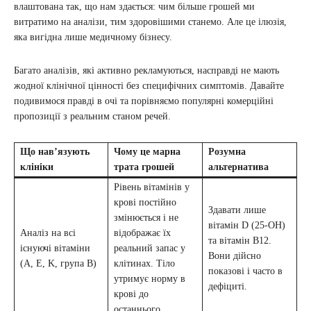
влаштована так, що нам здається: чим більше грошей ми
витратимо на аналізи, тим здоровішими станемо. Але це ілюзія,
яка вигідна лише медичному бізнесу.
Багато аналізів, які активно рекламуються, насправді не мають
жодної клінічної цінності без специфічних симптомів. Давайте
подивимося правді в очі та порівняємо популярні комерційні
пропозиції з реальним станом речей.
Що нав’язують
Чому це марна
Розумна
клініки
трата грошей
альтернатива
Рівень вітамінів у
крові постійно
Здавати лише
змінюється і не
вітамін D (25-OH)
Аналіз на всі
відображає їх
та вітамін B12.
існуючі вітаміни
реальний запас у
Вони дійсно
(A, E, K, група B)
клітинах. Тіло
показові і часто в
утримує норму в
дефіциті.
крові до
останнього.