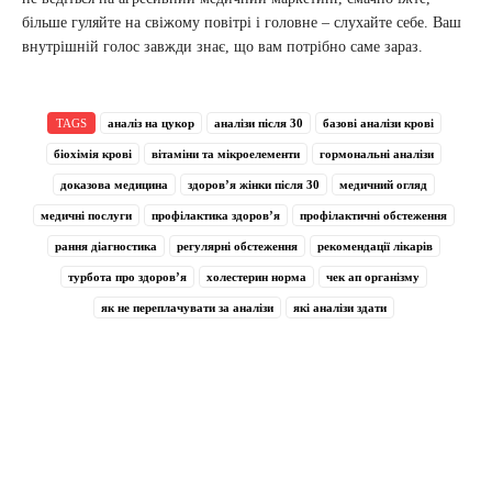
більше гуляйте на свіжому повітрі і головне – слухайте себе. Ваш
внутрішній голос завжди знає, що вам потрібно саме зараз.
TAGS
аналіз на цукор
аналізи після 30
базові аналізи крові
біохімія крові
вітаміни та мікроелементи
гормональні аналізи
доказова медицина
здоров’я жінки після 30
медичний огляд
медичні послуги
профілактика здоров’я
профілактичні обстеження
рання діагностика
регулярні обстеження
рекомендації лікарів
турбота про здоров’я
холестерин норма
чек ап організму
як не переплачувати за аналізи
які аналізи здати