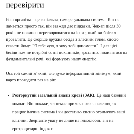
перевірити
Ваш організм – це геніальна, саморегульована система. Він не
ламається просто так, він завжди дає підказки. Чек-ап після 30
років не повинен перетворюватися на іспит, який ви боїтеся
провалити. Це скоріше дружня бесіда з власним тілом, спосіб
сказати йому: “Я тебе чую, я хочу тобі допомогти”. І для цієї
бесіди нам не потрібні сотні показників, достатньо подивитися на
фундаментальні речі, які формують нашу енергію.
Ось той самий м’який, але дуже інформативний мінімум, який
варто проходити раз на рік:
Розгорнутий загальний аналіз крові (ЗАК).
Це наш базовий
компас. Він покаже, чи немає прихованого запалення, як
працює імунна система і чи достатньо кисню отримують ваші
клітини. Звертайте увагу не лише на гемоглобін, а й на
еритроцитарні індекси.