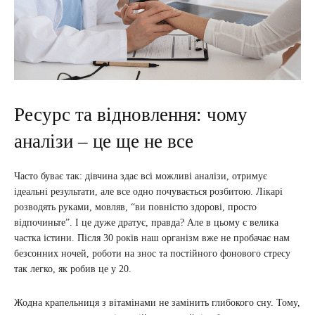
Ресурс та відновлення: чому
аналізи – це ще не все
Часто буває так: дівчина здає всі можливі аналізи, отримує
ідеальні результати, але все одно почувається розбитою. Лікарі
розводять руками, мовляв, “ви повністю здорові, просто
відпочиньте”. І це дуже дратує, правда? Але в цьому є велика
частка істини. Після 30 років наш організм вже не пробачає нам
безсонних ночей, роботи на знос та постійного фонового стресу
так легко, як робив це у 20.
Жодна крапельниця з вітамінами не замінить глибокого сну. Тому,