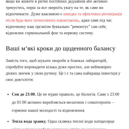
якщо ви живете в ритмі постійних дедлайнів або активно
тренуєтесь, перш за все зверніть увагу на те, як саме ви
відпочиваєте. Дуже важливою є
швидка та ефективна регенерація
після будь-яких інтенсивних навантажень
, адже саме під час
відпочинку наш організм буквально “ремонтує” сам себе,
відновлює гормональний фон та нервову систему.
Ваші м’які кроки до щоденного балансу
Замість того, щоб шукати хвороби в бланках лабораторій,
спробуйте впровадити кілька дуже простих, але неймовірно
дієвих звичок у свою рутину. Це і є та сама найкраща інвестція у
своє довголіття:
Сон до 23:00.
Це не нудне правило, це біологія. Саме з 23:00
до 01:00 активно виробляється мелатонін і соматотропін –
гормони нашої молодості та відновлення.
Тепла вода зранку.
Одна склянка теплої води натщесерце