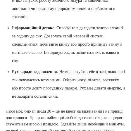
м’яко запускає роботу жовчного міхура та кишечника,
допомагаючи організму природним шляхом позбавлятися
токсинів.
Інформаційний детокс.
Спробуйте відкладати телефон хоча б
за годину до сну. Дозвольте своїй нервовій системі
сповільнитися, почитайте книгу або просто прийміть ванну з
магнієвою сіллю. Ви здивуєтесь, як зміниться якість вашого
сну.
Рух заради задоволення.
Не виснажуйте себе в залі, якщо ви і
так почуваєтесь втомленми. Оберіть йогу, пілатес, розтяжку
або просто довгу прогулянку парком. Рух має давати енергію, а
не забирати останні сили.
Любі мої, чек-ап після 30 – це не квест на виживання і не привід
для тривоги. Це прояв найвищої любові до свого тіла, яке щодня
служить вам вірою і правдою. Здавайте лише необхідний мінімум,
не ведіться на агресивний медичний маркетинг, смачно їжте,