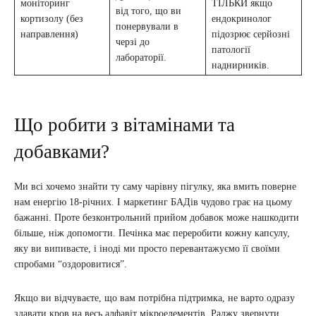
моніторинг
ТІЛЬКИ якщо
від того, що ви
кортизолу (без
ендокринолог
понервували в
направлення)
підозрює серйозні
черзі до
патології
лабораторії.
наднирників.
Що робити з вітамінами та
добавками?
Ми всі хочемо знайти ту саму чарівну пігулку, яка вмить поверне
нам енергію 18-річних. І маркетинг БАДів чудово грає на цьому
бажанні. Проте безконтрольний прийом добавок може нашкодити
більше, ніж допомогти. Печінка має переробити кожну капсулу,
яку ви випиваєте, і іноді ми просто перевантажуємо її своїми
спробами “оздоровитися”.
Якщо ви відчуваєте, що вам потрібна підтримка, не варто одразу
здавати кров на весь алфавіт мікроелементів. Раджу звернути