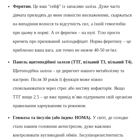
Феритин.
Це ваш “сейф” із запасами заліза. Дуже часто
дівчата приходять до мене повністю виснаженими, скаржаться
на випадіння волосся та відсутність сил, а їхній гемоглобін
при цьому в нормі. А от феритин – на нулі. Тіло просто
кричить про прихований залізодефіцит. Норма феритину – це
приблизно ваша вага, але точно не нижче 40-50 нг/мл.
Панель щитоподібної залози (ТТГ, вільний Т3, вільний Т4).
Щитоподібна залоза – це диригент нашого метаболізму та
настрою. Після 30 років її функція може ніжно
сповільнюватися через стрес або нестачу кофакторів. Якщо
ТТГ вище 2.5 – це вже привід м’яко підтримати свій організм
правильним харчуванням та режимом.
Глюкоза та інсулін (або індекс HOMA).
У світі, де солодке
стало нашим головним антистресом, дуже важливо
контролювати вуглеводний обмін. Інсулінорезистентність