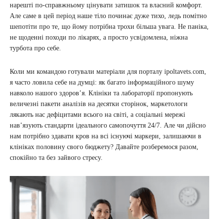
нарешті по-справжньому цінувати затишок та власний комфорт.
Але саме в цей період наше тіло починає дуже тихо, ледь помітно
шепотіти про те, що йому потрібна трохи більша увага. Не паніка,
не щоденні походи по лікарях, а просто усвідомлена, ніжна
турбота про себе.
Коли ми командою готували матеріали для порталу ipoltavets.com,
я часто ловила себе на думці: як багато інформаційного шуму
навколо нашого здоров’я. Клініки та лабораторії пропонують
величезні пакети аналізів на десятки сторінок, маркетологи
лякають нас дефіцитами всього на світі, а соціальні мережі
нав’язують стандарти ідеального самопочуття 24/7. Але чи дійсно
нам потрібно здавати кров на всі існуючі маркери, залишаючи в
клініках половину свого бюджету? Давайте розберемося разом,
спокійно та без зайвого стресу.