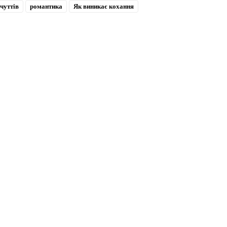
чуттів
романтика
Як виникає кохання