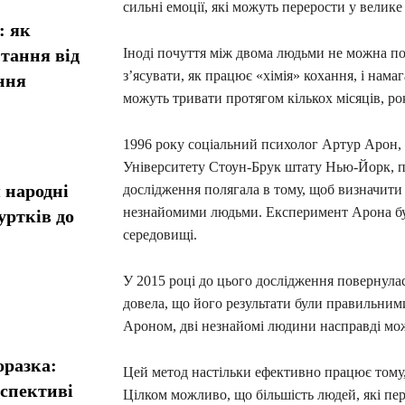
сильні емоції, які можуть перерости у велике
: як
тання від
Іноді почуття між двома людьми не можна по
з’ясувати, як працює «хімія» кохання, і нам
ння
можуть тривати протягом кількох місяців, ро
1996 року соціальний психолог Артур Арон, 
Університету Стоун-Брук штату Нью-Йорк, п
 народні
дослідження полягала в тому, щоб визначити
незнайомими людьми. Експеримент Арона бу
уртків до
середовищі.
У 2015 році до цього дослідження повернула
довела, що його результати були правильни
Ароном, дві незнайомі людини насправді мож
оразка:
Цей метод настільки ефективно працює тому,
рспективі
Цілком можливо, що більшість людей, які пе