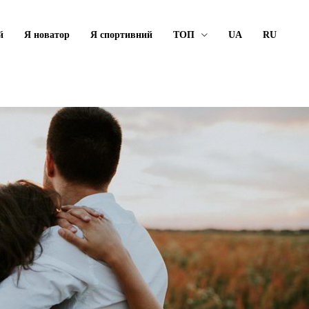
й
Я новатор
Я спортивний
ТОП
UA
RU