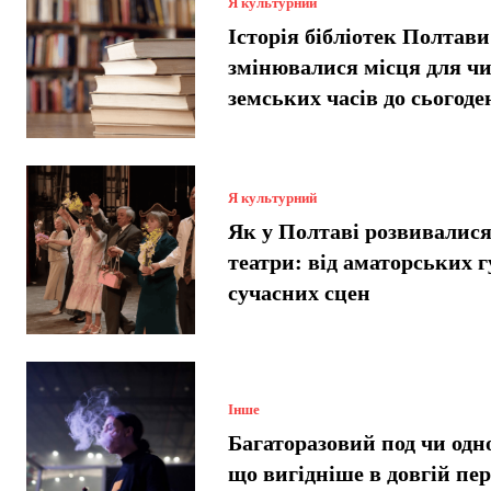
Я культурний
Історія бібліотек Полтави
змінювалися місця для чи
земських часів до сьогоде
Я культурний
Як у Полтаві розвивалися
театри: від аматорських г
сучасних сцен
Інше
Багаторазовий под чи одн
що вигідніше в довгій пе