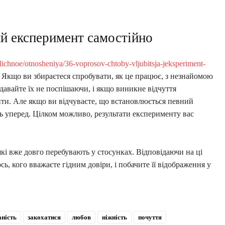
й експеримент самостійно
a/lichnoe/otnosheniya/36-voprosov-chtoby-vljubitsja-jeksperiment-
. Якщо ви збираєтеся спробувати, як це працює, з незнайомою
давайте їх не поспішаючи, і якщо виникне відчуття
ти. Але якщо ви відчуваєте, що встановлюється певний
ть уперед. Цілком можливо, результати експерименту вас
які вже довго перебувають у стосунках. Відповідаючи на ці
ь, кого вважаєте гідним довіри, і побачите її відображення у
аність
закохатися
любов
ніжність
почуття