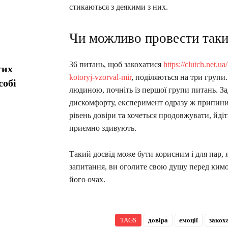
стикаються з деякими з них.
Чи можливо провести таки
36 питань, щоб закохатися
https://clutch.net.u
тих
kotoryj-vzorval-mir
, поділяються на три групи
собі
людиною, почніть із першої групи питань. За
дискомфорту, експеримент одразу ж припини
рівень довіри та хочеться продовжувати, йді
приємно здивують.
Такий досвід може бути корисним і для пар, 
запитання, ви оголите свою душу перед кимос
його очах.
TAGS
довіра
емоції
закох