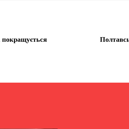
та покращується
Полтавсь