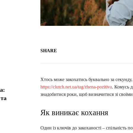
SHARE
Хтось може закохатись буквально за секунду
https://clutch.net.ua/tag/zhena-pozitiva
. Комусь 
а:
знадобитися роки, щоб визначитися зі своїм
 та
Як виникає кохання
Один із ключів до закоханості – спільність п