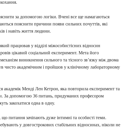
 кохання.
яснити за допомогою логіки. Вчені все ще намагаються
агаються пояснити причини появи сильних почуттів, які
ків і навіть життя людини.
який працював у відділі міжособистісних відносин
ровів цікавий соціальний експеримент. Мета його
 механізм виникнення сильного та тісного зв’язку між двома
в чисто академічним і пройшов у клінічному лабораторному
ся академік Менді Лен Кетрон, яка повторила експеримент та
ми. За допомогою 36 питань, придуманих професором
уть закохатися одна в одну.
 що питання зачіпають дуже інтимні та особисті теми.
ребувають у довгострокових стабільних відносинах, ніколи не