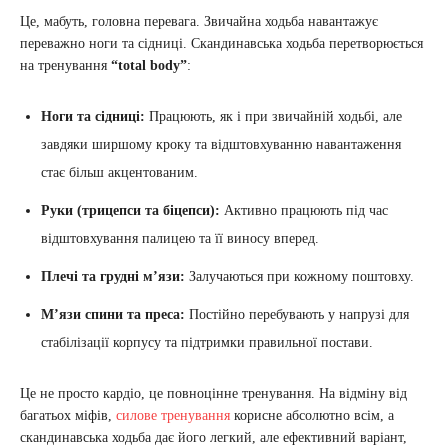
Це, мабуть, головна перевага. Звичайна ходьба навантажує
переважно ноги та сідниці. Скандинавська ходьба перетворюється
на тренування
“total body”
:
Ноги та сідниці:
Працюють, як і при звичайній ходьбі, але
завдяки ширшому кроку та відштовхуванню навантаження
стає більш акцентованим.
Руки (трицепси та біцепси):
Активно працюють під час
відштовхування палицею та її виносу вперед.
Плечі та грудні м’язи:
Залучаються при кожному поштовху.
М’язи спини та преса:
Постійно перебувають у напрузі для
стабілізації корпусу та підтримки правильної постави.
Це не просто кардіо, це повноцінне тренування. На відміну від
багатьох міфів,
силове тренування
корисне абсолютно всім, а
скандинавська ходьба дає його легкий, але ефективний варіант,