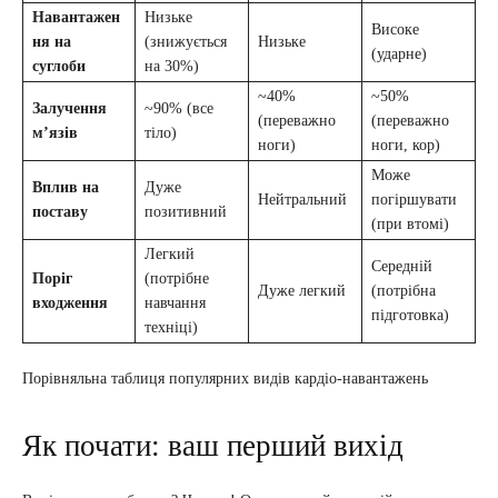
Навантажен
Низьке
Високе
ня на
(знижується
Низьке
(ударне)
суглоби
на 30%)
~40%
~50%
Залучення
~90% (все
(переважно
(переважно
м’язів
тіло)
ноги)
ноги, кор)
Може
Вплив на
Дуже
Нейтральний
погіршувати
поставу
позитивний
(при втомі)
Легкий
Середній
Поріг
(потрібне
Дуже легкий
(потрібна
входження
навчання
підготовка)
техніці)
Порівняльна таблиця популярних видів кардіо-навантажень
Як почати: ваш перший вихід