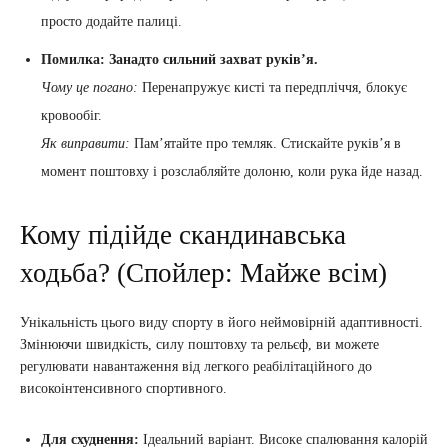
просто додайте палиці.
Помилка: Занадто сильний захват руків’я.
Чому це погано:
Перенапружує кисті та передпліччя, блокує
кровообіг.
Як виправити:
Пам’ятайте про темляк. Стискайте руків’я в
момент поштовху і розслабляйте долоню, коли рука йде назад.
Кому підійде скандинавська
ходьба? (Спойлер: Майже всім)
Унікальність цього виду спорту в його неймовірній адаптивності.
Змінюючи швидкість, силу поштовху та рельєф, ви можете
регулювати навантаження від легкого реабілітаційного до
високоінтенсивного спортивного.
Для схуднення:
Ідеальний варіант. Високе спалювання калорій