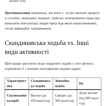
всього тіла.
Протипоказання
мінімальні, але вони є: гострі запальні процеси
в суглобах, нещодавні операції, серйозні захворювання серця (що
вимагають консультації лікаря перед будь-яким навантаженням),
гострі інфекційні захворювання.
Скандинавська ходьба vs. Інші
види активності
Щоб краще зрозуміти місце нордичної ходьби у світі фітнесу,
порівняємо її з іншими популярними видами кардіо.
Характерист
Скандинавсь
Звичайна
Біг
ика
ка ходьба
ходьба
Дуже високе
Спалювання
Високе (до
Середнє (до
(від 600 ккал/
калорій
450 ккал/год)
300 ккал/год)
год)