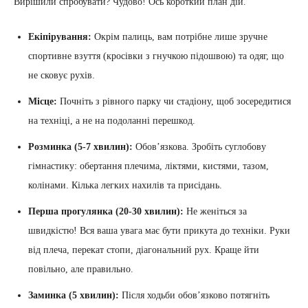
Вирішили спробувати? Чудово! Ось короткий план дій.
Екіпірування:
Окрім палиць, вам потрібне лише зручне
спортивне взуття (кросівки з гнучкою підошвою) та одяг, що
не сковує рухів.
Місце:
Почніть з рівного парку чи стадіону, щоб зосередитися
на техніці, а не на подоланні перешкод.
Розминка (5-7 хвилин):
Обов’язкова. Зробіть суглобову
гімнастику: обертання плечима, ліктями, кистями, тазом,
колінами. Кілька легких нахилів та присідань.
Перша прогулянка (20-30 хвилин):
Не женіться за
швидкістю! Вся ваша увага має бути прикута до техніки. Руки
від плеча, перекат стопи, діагональний рух. Краще йти
повільно, але правильно.
Заминка (5 хвилин):
Після ходьби обов’язково потягніть