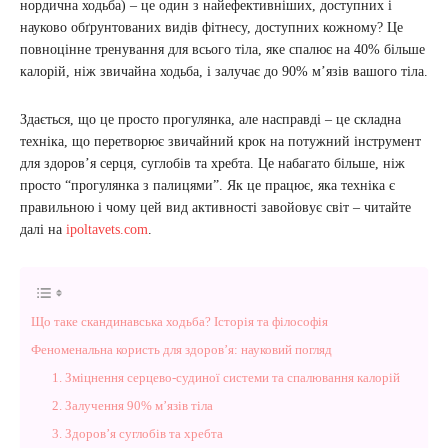
нордична ходьба) – це один з найефективніших, доступних і
науково обґрунтованих видів фітнесу, доступних кожному? Це
повноцінне тренування для всього тіла, яке спалює на 40% більше
калорій, ніж звичайна ходьба, і залучає до 90% м’язів вашого тіла.
Здається, що це просто прогулянка, але насправді – це складна
техніка, що перетворює звичайний крок на потужний інструмент
для здоров’я серця, суглобів та хребта. Це набагато більше, ніж
просто “прогулянка з палицями”. Як це працює, яка техніка є
правильною і чому цей вид активності завойовує світ – читайте
далі на
ipoltavets.com
.
Що таке скандинавська ходьба? Історія та філософія
Феноменальна користь для здоров’я: науковий погляд
1. Зміцнення серцево-судиної системи та спалювання калорій
2. Залучення 90% м’язів тіла
3. Здоров’я суглобів та хребта