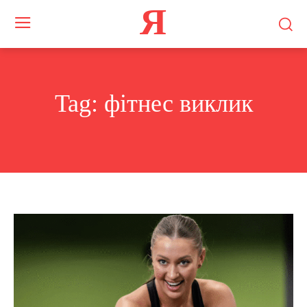
Я
Tag:
фітнес виклик