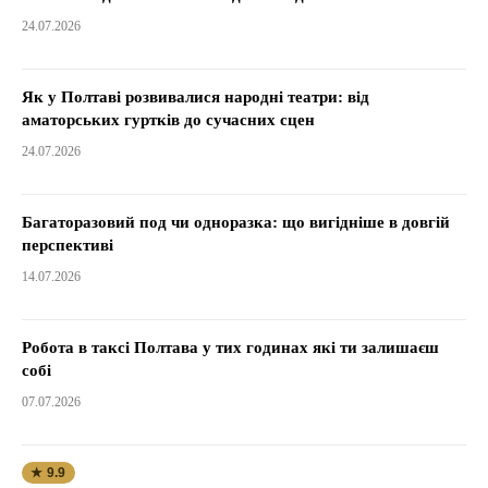
24.07.2026
Як у Полтаві розвивалися народні театри: від
аматорських гуртків до сучасних сцен
24.07.2026
Багаторазовий под чи одноразка: що вигідніше в довгій
перспективі
14.07.2026
Робота в таксі Полтава у тих годинах які ти залишаєш
собі
07.07.2026
★ 9.9