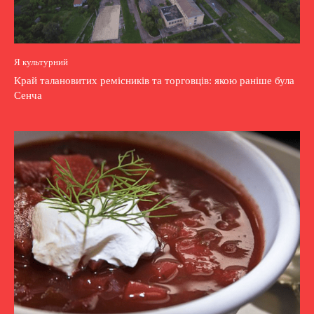
Я культурний
Край талановитих ремісників та торговців: якою раніше була
Сенча