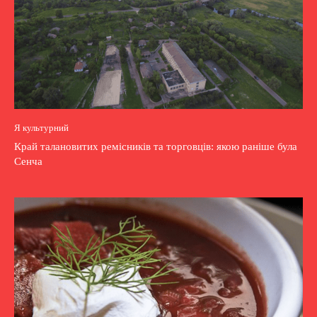
Я культурний
Край талановитих ремісників та торговців: якою раніше була
Сенча