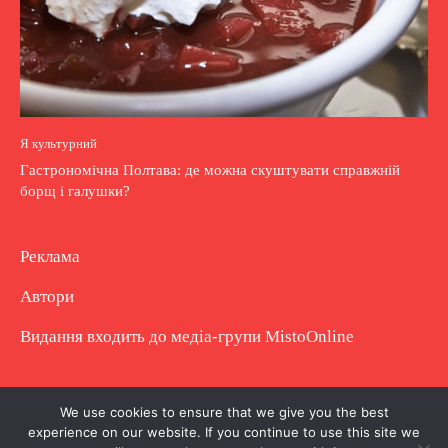
Я культурний
Гастрономічна Полтава: де можна скуштувати справжній
борщ і галушки?
Реклама
Автори
Видання входить до медіа-групи
MistoOnline
Copyright © Повне використання матеріалу
We use cookies to ensure that we give you the best
experience on our website. If you continue to use this site we
заборонено. Частково можна з гіперпосиланням.