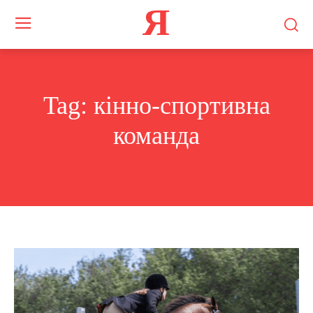
Я
Tag:
кінно-спортивна
команда