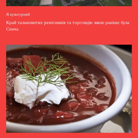
Я культурний
Край талановитих ремісників та торговців: якою раніше була
Сенча