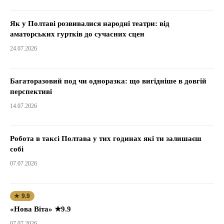
Як у Полтаві розвивалися народні театри: від
аматорських гуртків до сучасних сцен
24.07.2026
Багаторазовий под чи одноразка: що вигідніше в довгій
перспективі
14.07.2026
Робота в таксі Полтава у тих годинах які ти залишаєш
собі
07.07.2026
★ 9.9
«Нова Віта» ★9.9
07.07.2026