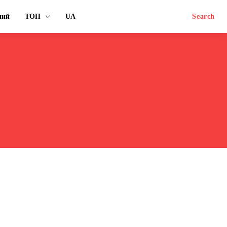
ний
ТОП
UA
Search