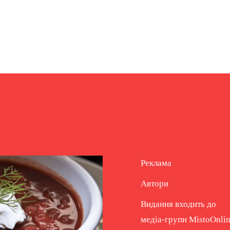
Реклама
Автори
Видання входить до
медіа-групи
MistoOnli