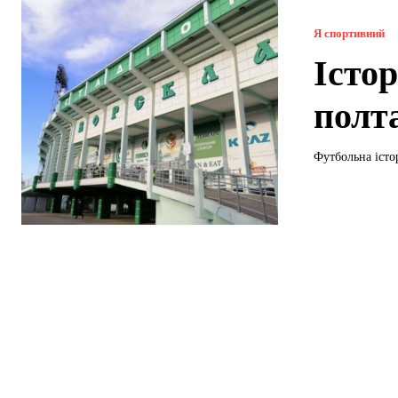
Я спортивний
Істор
полт
Футбольна істор