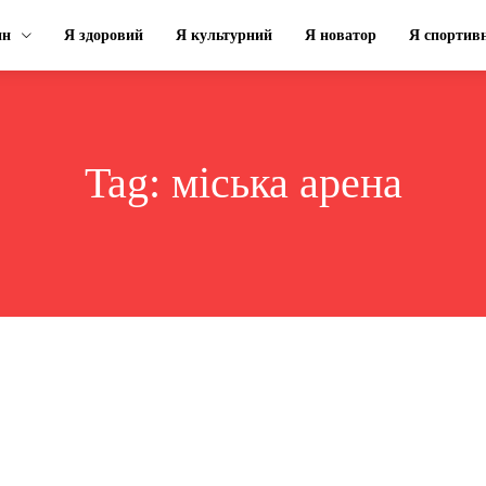
ин
Я здоровий
Я культурний
Я новатор
Я спортив
Tag:
міська арена