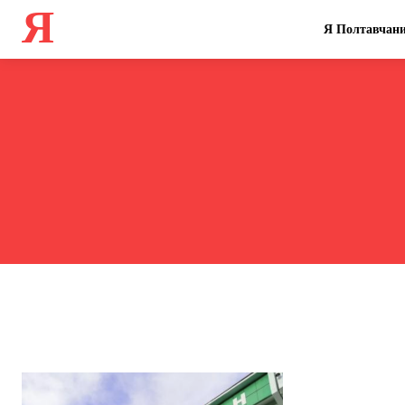
Я
Я Полтавчан