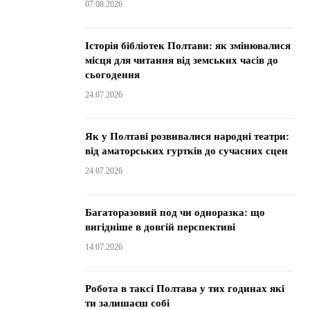
07.08.2026
Історія бібліотек Полтави: як змінювалися
місця для читання від земських часів до
сьогодення
24.07.2026
Як у Полтаві розвивалися народні театри:
від аматорських гуртків до сучасних сцен
24.07.2026
Багаторазовий под чи одноразка: що
вигідніше в довгій перспективі
14.07.2026
Робота в таксі Полтава у тих годинах які
ти залишаєш собі