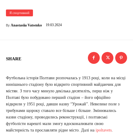
Я спортивний
19.03.2024
Anastasiia Vatsenko
By
SHARE
Футбольна історія Полтави розпочалась у 1913 році, коли на місці
нинішнього стадіону було відкрито спортивний майданчик для
містян. З того часу минуло декілька десятиліть, перш ніж у
Полтаві було побудовано перший стадіон – його офіційно
відкрили у 1951 році, давши назву “Урожай”. Невелике поле з
трибунами щороку ставало все більше і більше. Змінювались
назви стадіону, проводились реконструкції, і полтавські
футболісти нарешті мали змогу вдосконалювати свою
майстерність та прославляти рідне місто. Далі на
ipoltavets
.