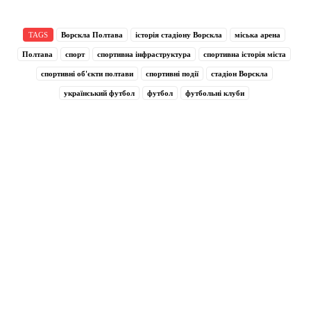
TAGS
Ворскла Полтава
історія стадіону Ворскла
міська арена
Полтава
спорт
спортивна інфраструктура
спортивна історія міста
спортивні об'єкти полтави
спортивні події
стадіон Ворскла
український футбол
футбол
футбольні клуби