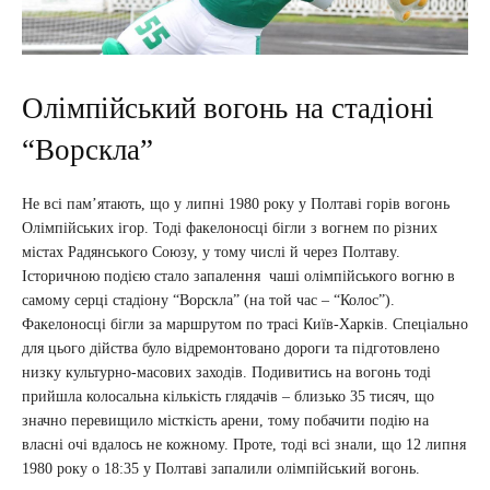
Олімпійський вогонь на стадіоні
“Ворскла”
Не всі пам’ятають, що у липні 1980 року у Полтаві горів вогонь
Олімпійських ігор. Тоді факелоносці бігли з вогнем по різних
містах Радянського Союзу, у тому числі й через Полтаву.
Історичною подією стало запалення чаші олімпійського вогню в
самому серці стадіону “Ворскла” (на той час – “Колос”).
Факелоносці бігли за маршрутом по трасі Київ-Харків. Спеціально
для цього дійства було відремонтовано дороги та підготовлено
низку культурно-масових заходів. Подивитись на вогонь тоді
прийшла колосальна кількість глядачів – близько 35 тисяч, що
значно перевищило місткість арени, тому побачити подію на
власні очі вдалось не кожному. Проте, тоді всі знали, що 12 липня
1980 року о 18:35 у Полтаві запалили олімпійський вогонь.