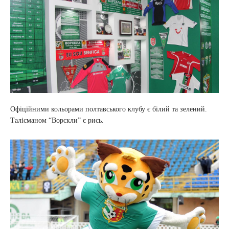
Офіційними кольорами полтавського клубу є білий та зелений.
Талісманом “Ворскли” є рись.