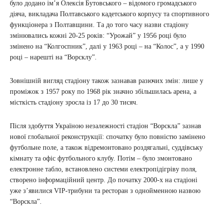
було додано ім’я Олексія Бутовського – відомого громадського
діяча, викладача Полтавського кадетського корпусу та спортивного
функціонера з Полтавщини. Та до того часу назви стадіону
змінювались кожні 20-25 років: “Урожай” у 1956 році було
змінено на “Колгоспник”, далі у 1963 році – на “Колос”, а у 1990
році – нарешті на “Ворсклу”.
Зовнішній вигляд стадіону також зазнавав разючих змін: лише у
проміжок з 1957 року по 1968 рік значно збільшилась арена, а
місткість стадіону зросла із 17 до 30 тисяч.
Після здобуття Україною незалежності стадіон “Ворскла” зазнав
нової глобальної реконструкції: спочатку було повністю замінено
футбольне поле, а також відремонтовано роздягальні, суддівську
кімнату та офіс футбольного клубу. Потім – було змонтовано
електронне табло, встановлено системи електропідігріву поля,
створено інформаційний центр. До початку 2000-х на стадіоні
уже з’явилися VIP-трибуни та ресторан з однойменною назвою
“Ворскла”.