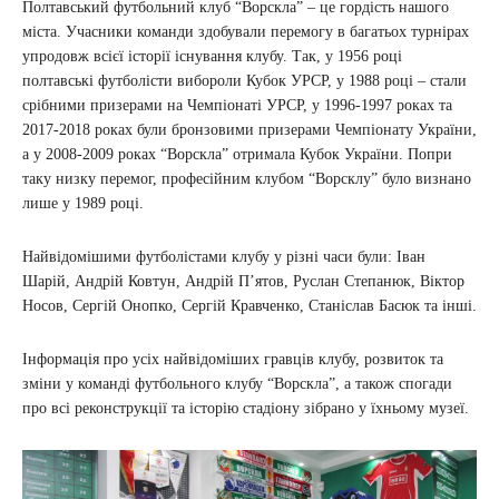
Полтавський футбольний клуб “Ворскла” – це гордість нашого
міста. Учасники команди здобували перемогу в багатьох турнірах
упродовж всієї історії існування клубу. Так, у 1956 році
полтавські футболісти вибороли Кубок УРСР, у 1988 році – стали
срібними призерами на Чемпіонаті УРСР, у 1996-1997 роках та
2017-2018 роках були бронзовими призерами Чемпіонату України,
а у 2008-2009 роках “Ворскла” отримала Кубок України. Попри
таку низку перемог, професійним клубом “Ворсклу” було визнано
лише у 1989 році.
Найвідомішими футболістами клубу у різні часи були: Іван
Шарій, Андрій Ковтун, Андрій П’ятов, Руслан Степанюк, Віктор
Носов, Сергій Онопко, Сергій Кравченко, Станіслав Басюк та інші.
Інформація про усіх найвідоміших гравців клубу, розвиток та
зміни у команді футбольного клубу “Ворскла”, а також спогади
про всі реконструкції та історію стадіону зібрано у їхньому музеї.