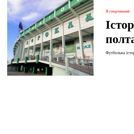
Я спортивний
Істор
полт
Футбольна істор