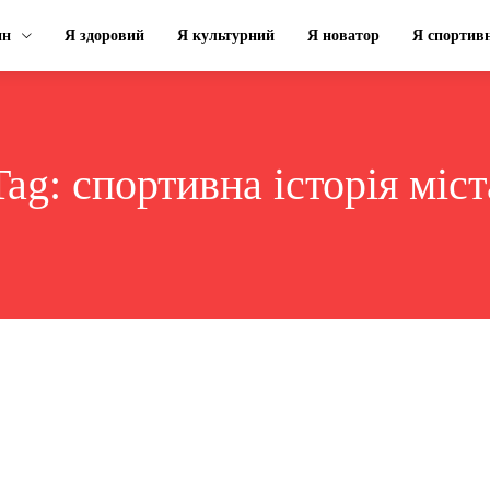
ин
Я здоровий
Я культурний
Я новатор
Я спортив
Tag:
спортивна історія міст