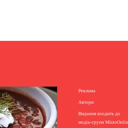
Реклама
Автори
Видання входить до
медіа-групи
MistoOnli