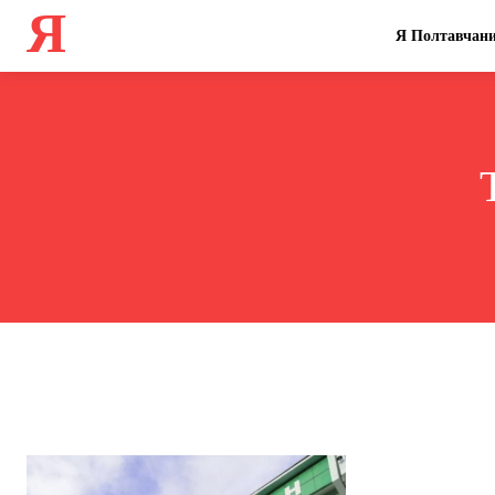
Я
Я Полтавчан