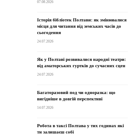
07.08.2026
Історія бібліотек Полтави: як змінювалися
місця для читання від земських часів до
сьогодення
24.07.2026
Як у Полтаві розвивалися народні театри:
від аматорських гуртків до сучасних сцен
24.07.2026
Багаторазовий под чи одноразка: що
вигідніше в довгій перспективі
14.07.2026
Робота в таксі Полтава у тих годинах які
ти залишаєш собі