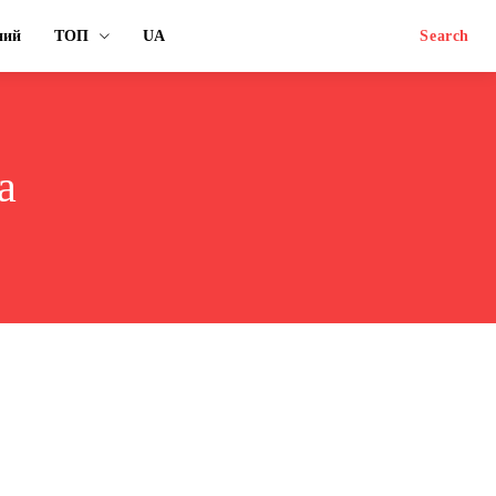
ний
ТОП
UA
Search
а