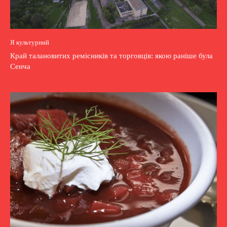
Я культурний
Край талановитих ремісників та торговців: якою раніше була
Сенча