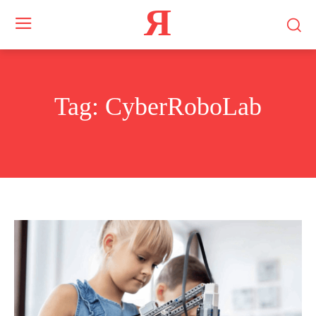
Я
Tag:
CyberRoboLab