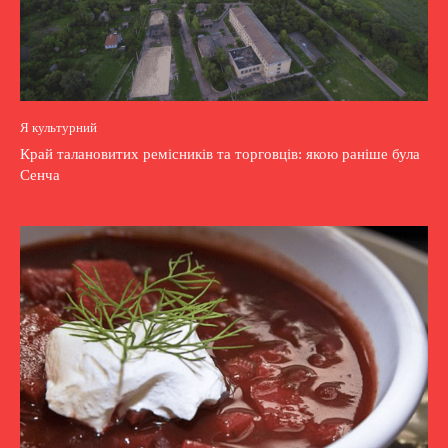
Я культурний
Край талановитих ремісників та торговців: якою раніше була
Сенча