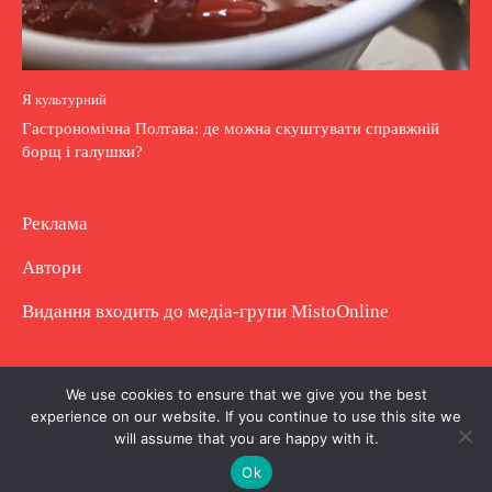
Я культурний
Гастрономічна Полтава: де можна скуштувати справжній
борщ і галушки?
Реклама
Автори
Видання входить до медіа-групи
MistoOnline
Copyright © Повне використання матеріалу
We use cookies to ensure that we give you the best
experience on our website. If you continue to use this site we
заборонено. Частково можна з гіперпосиланням.
will assume that you are happy with it.
Ok