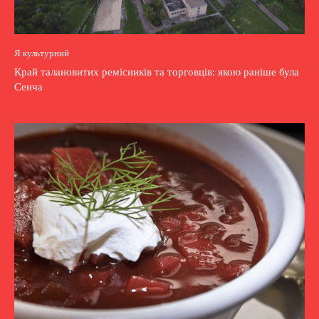
Я культурний
Край талановитих ремісників та торговців: якою раніше була
Сенча