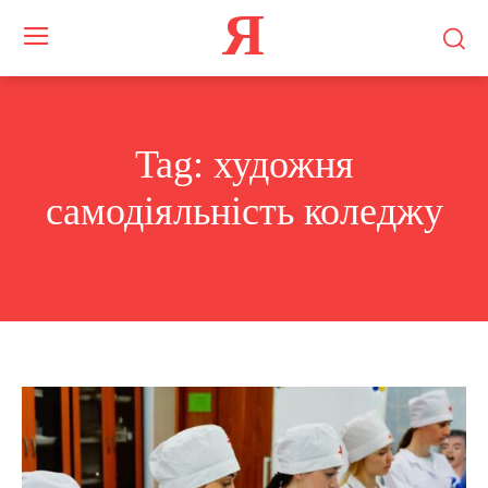
Я
Tag:
художня
самодіяльність коледжу