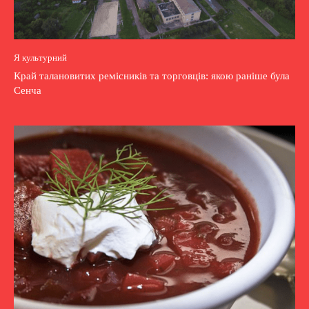
Я культурний
Край талановитих ремісників та торговців: якою раніше була
Сенча