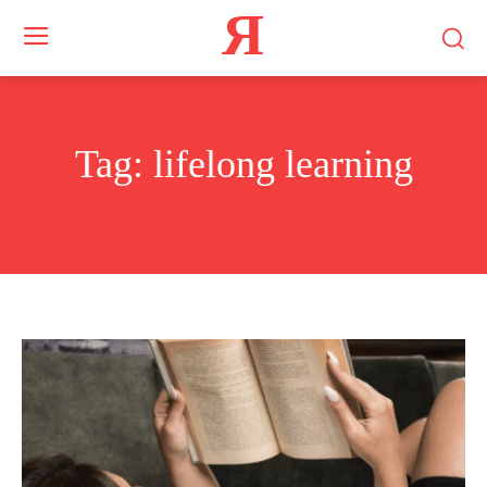
Я
Tag:
lifelong learning