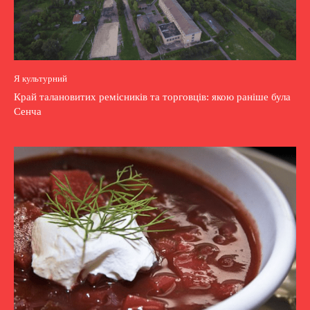
Я культурний
Край талановитих ремісників та торговців: якою раніше була
Сенча