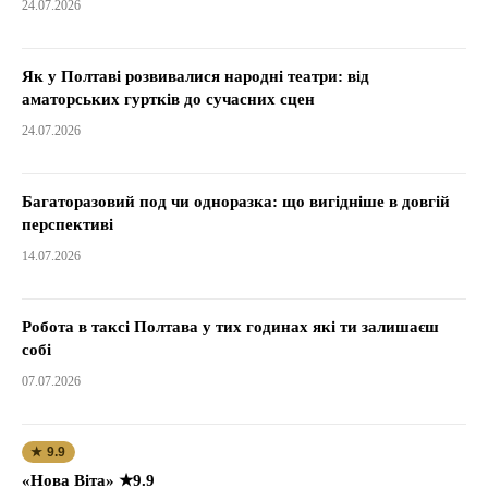
24.07.2026
Як у Полтаві розвивалися народні театри: від
аматорських гуртків до сучасних сцен
24.07.2026
Багаторазовий под чи одноразка: що вигідніше в довгій
перспективі
14.07.2026
Робота в таксі Полтава у тих годинах які ти залишаєш
собі
07.07.2026
★ 9.9
«Нова Віта» ★9.9