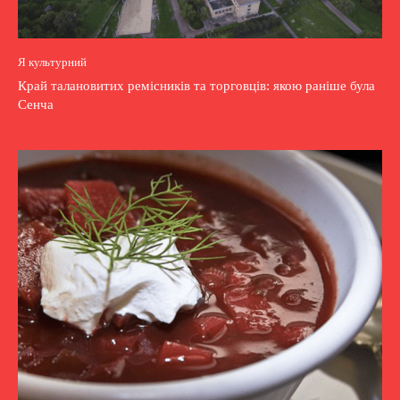
Я культурний
Край талановитих ремісників та торговців: якою раніше була
Сенча