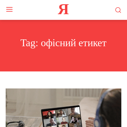
Я
Tag:
офісний етикет