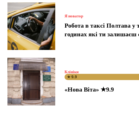
Я новатор
Робота в таксі Полтава у 
годинах які ти залишаєш 
Клініки
★ 9.9
«Нова Віта» ★9.9