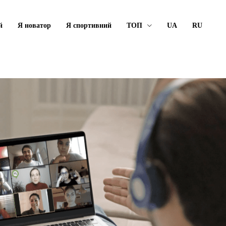
й
Я новатор
Я спортивний
ТОП
UA
RU