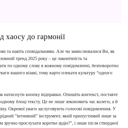
д хаосу до гармонії
и та навіть сповідальнями. Але чи замислювалися Ви, як
оловний тренд 2025 року – це лаконічність та
сати по одному слову в кожному повідомленні, безповоротно
ваги вашого візаві, тому варто плекати культуру “одного
 натиснути кнопку відправки. Опишіть контекст, поставте
одному блоці тексту. Це не лише зекономить час колеги, а й
ну. Окремої уваги заслуговують голосові повідомлення. У
єрідний “інтимний” інструмент, який припустимий лише за
 зручно прослухати коротке аудіо?”, і лише після ствердної