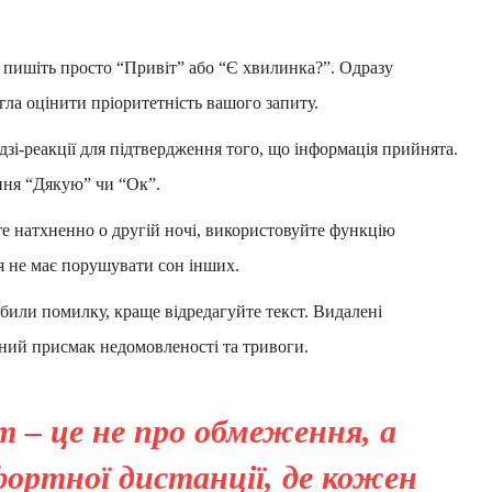
пишіть просто “Привіт” або “Є хвилинка?”. Одразу
гла оцінити пріоритетність вашого запиту.
зі-реакції для підтвердження того, що інформація прийнята.
ння “Дякую” чи “Ок”.
те натхненно о другій ночі, використовуйте функцію
я не має порушувати сон інших.
или помилку, краще відредагуйте текст. Видалені
ний присмак недомовленості та тривоги.
 – це не про обмеження, а
ортної дистанції, де кожен