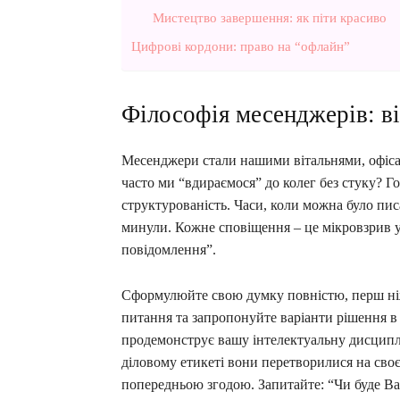
Мистецтво завершення: як піти красиво
Цифрові кордони: право на “офлайн”
Філософія месенджерів: ві
Месенджери стали нашими вітальнями, офісам
часто ми “вдираємося” до колег без стуку? Г
структурованість. Часи, коли можна було пи
минули. Кожне сповіщення – це мікровзрив у
повідомлення”.
Сформулюйте свою думку повністю, перш ніж
питання та запропонуйте варіанти рішення в 
продемонструє вашу інтелектуальну дисциплі
діловому етикеті вони перетворилися на сво
попередньою згодою. Запитайте: “Чи буде Вам