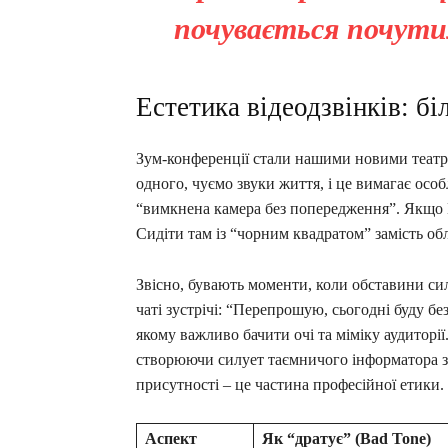
почувається почути
Естетика відеодзвінків: б
Зум-конференції стали нашими новими теат
одного, чуємо звуки життя, і це вимагає осо
“вимкнена камера без попередження”. Якщо В
Сидіти там із “чорним квадратом” замість о
Звісно, бувають моменти, коли обставини сил
чаті зустрічі: “Перепрошую, сьогодні буду бе
якому важливо бачити очі та міміку аудиторії
створюючи силует таємничого інформатора з д
присутності – це частина професійної етики.
Аспект
Як “дратує” (Bad Tone)