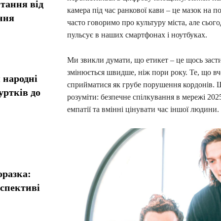
тання від
камера під час ранкової кави – це мазок на по
ння
часто говоримо про культуру міста, але сьог
пульсує в наших смартфонах і ноутбуках.
Ми звикли думати, що етикет – це щось засти
змінюється швидше, ніж пори року. Те, що вч
 народні
сприйматися як грубе порушення кордонів.
уртків до
розуміти: безпечне спілкування в мережі 2025
емпатії та вмінні цінувати час іншої людини.
оразка:
рспективі