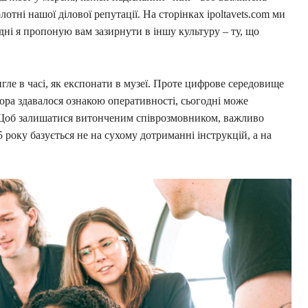
лотні нашої ділової репутації. На сторінках ipoltavets.com ми
одні я пропоную вам зазирнути в іншу культуру – ту, що
гле в часі, як експонати в музеї. Проте цифрове середовище
ора здавалося ознакою оперативності, сьогодні може
 Щоб залишатися витонченим співрозмовником, важливо
 року базується не на сухому дотриманні інструкцій, а на