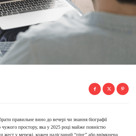
рати правильне вино до вечері чи знання біографії
до чужого простору, яка у 2025 році майже повністю
 жест у мережі, кожен надісланий “пінг” або ввімкнена