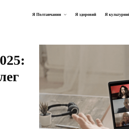
Я Полтавчанин
Я здоровий
Я культурни
025:
лег