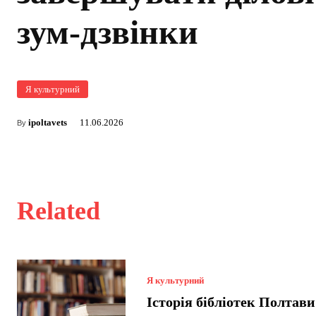
зум-дзвінки
Я культурний
ipoltavets
11.06.2026
By
Related
Я культурний
Історія бібліотек Полтави