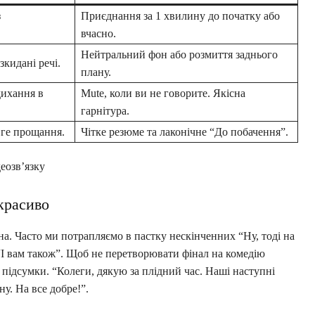
з
Приєднання за 1 хвилину до початку або
вчасно.
Нейтральний фон або розмиття заднього
зкидані речі.
плану.
дихання в
Mute, коли ви не говорите. Якісна
гарнітура.
вге прощання.
Чітке резюме та лаконічне “До побачення”.
еозв’язку
красиво
а. Часто ми потрапляємо в пастку нескінченних “Ну, тоді на
 “І вам також”. Щоб не перетворювати фінал на комедію
и підсумки. “Колеги, дякую за плідний час. Наші наступні
у. На все добре!”.