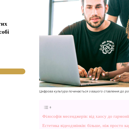
тих
собі
Цифрова культура починається з вашого ставлення до р
Філософія месенджерів: від хаосу до гармоні
Естетика відеодзвінків: більше, ніж просто к