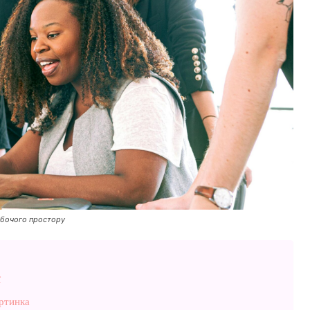
обочого простору
ї
артинка