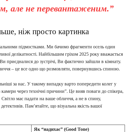
м, але не перевантаженим.”
ільше, ніж просто картинка
ральними підмостками. Ми бачимо фрагменти осель один
бливої делікатності. Найбільшим гріхом 2025 року вважається
и приєдналися до зустрічі, Ви фактично зайшли в кімнату.
бличчя – це все одно що розмовляти, повернувшись спиною.
ьніші за нас. У такому випадку варто попередити колег у
з камери через технічні причини”. Це вияв поваги до спікера,
. Світло має падати на ваше обличчя, а не в спину,
етективів. Пам’ятайте, що візуальна якість вашої
Як “надихає” (Good Tone)