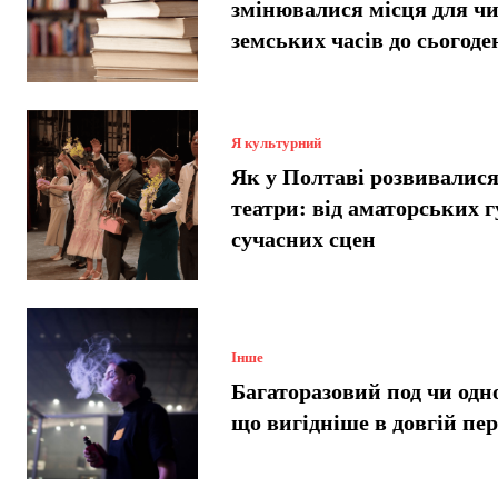
змінювалися місця для чи
земських часів до сьогоде
Я культурний
Як у Полтаві розвивалися
театри: від аматорських г
сучасних сцен
Інше
Багаторазовий под чи одн
що вигідніше в довгій пе