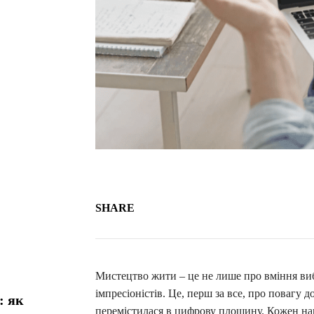
SHARE
Мистецтво жити – це не лише про вміння виб
імпресіоністів. Це, перш за все, про повагу 
: як
перемістилася в цифрову площину. Кожен наш